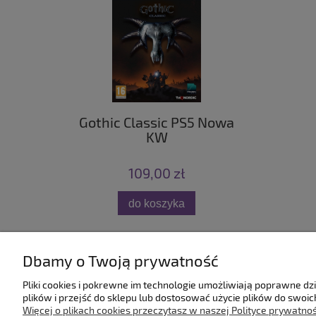
Gothic Classic PS5 Nowa
KW
109,00 zł
do koszyka
Dbamy o Twoją prywatność
Pomoc
Dostawa
Pliki cookies i pokrewne im technologie umożliwiają poprawne d
plików i przejść do sklepu lub dostosować użycie plików do swoich
Regulamin
Dostawa
Więcej o plikach cookies przeczytasz w naszej Polityce prywatnoś