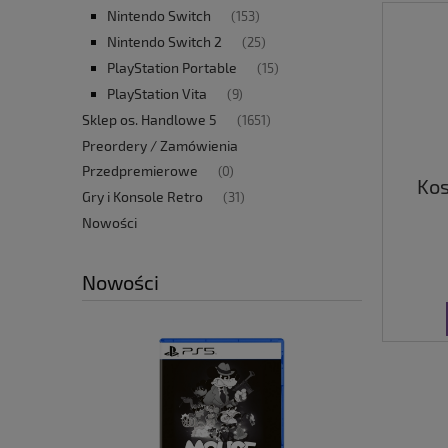
Nintendo Switch
(153)
Nintendo Switch 2
(25)
PlayStation Portable
(15)
PlayStation Vita
(9)
Sklep os. Handlowe 5
(1651)
Preordery / Zamówienia
Przedpremierowe
(0)
Kos
Gry i Konsole Retro
(31)
Nowości
Nowości