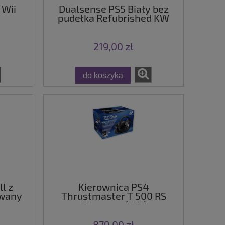
 Wii
Dualsense PS5 Biały bez
pudełka Refubrished KW
219,00 zł
do koszyka
l z
Kierownica PS4
ywany
Thrustmaster T 500 RS
Używana (KW)
879,00 zł