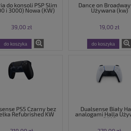
ia do konsoli PSP Slim
Dance on Broadway
00 i 3000) Nowa (KW)
Używana (kw)
39,00 zł
19,00 zł
do koszyka
do koszyka
sense PS5 Czarny bez
Dualsense Biały Hal
ełka Refubrished KW
analogami Halla Uż
(KW)
219,00 zł
279,00 zł