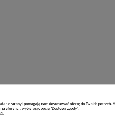
Moje konto
Serwis
ziałanie strony i pomagają nam dostosować ofertę do Twoich potrzeb.
 preferencji, wybierając opcję "Dostosuj zgody".
Twoje zamówienia
Serwis Konsol
ci.