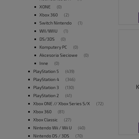
XONE
(0)
Xbox 360
(2)
Switch Nintendo
(1)
WII/WIIU
(1)
DS/3DS
(0)
Komputery PC
(0)
Akcesoria Sieciowe
(0)
Inne
(0)
PlayStation 5
(439)
PlayStation 4
(346)
K
PlayStation 3
(130)
PlayStation 2
(41)
Xbox ONE // Xbox Series S/X
(72)
Xbox 360
(81)
Xbox Classic
(27)
Nintendo Wii / Wii U
(40)
Nintendo DS / 3DS
(70)