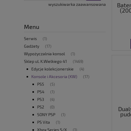
Bater
wyszukiwarka zaawansowana
(20
Menu
Serwis
(1)
Gadżety
(17)
Wypożyczalnia konsol
(1)
Sklep ul. K.Wielkiego 41
(1469)
Edycje kolekcjonerskie
(4)
Konsole i Akcesoria (KW)
(17)
PS5
(5)
PS4
(1)
PS3
(4)
PS2
(0)
Dual
pud
SONY PSP
(1)
PS Vita
(1)
Xbox Series S/X
(1)