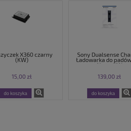
zyczek X360 czarny
Sony Dualsense Cha
(KW)
Ładowarka do padów
Nowa KW
15,00 zł
139,00 zł
do koszyka
do koszyka