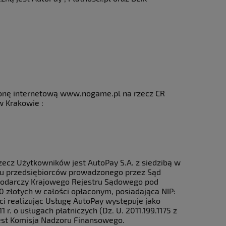
stronę internetową www.nogame.pl na rzecz CR
w Krakowie :
ecz Użytkowników jest AutoPay S.A. z siedzibą w
stru przedsiębiorców prowadzonego przez Sąd
spodarczy Krajowego Rejestru Sądowego pod
złotych w całości opłaconym, posiadająca NIP:
ci realizując Usługę AutoPay występuje jako
r. o usługach płatniczych (Dz. U. 2011.199.1175 z
est Komisja Nadzoru Finansowego.