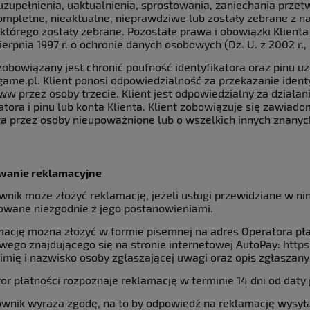
uzupełnienia, uaktualnienia, sprostowania, zaniechania przet
ompletne, nieaktualne, nieprawdziwe lub zostały zebrane z na
a którego zostały zebrane. Pozostałe prawa i obowiązki Klien
ierpnia 1997 r. o ochronie danych osobowych (Dz. U. z 2002 r.,
 zobowiązany jest chronić poufność identyfikatora oraz pinu u
me.pl. Klient ponosi odpowiedzialność za przekazanie identyf
ww przez osoby trzecie. Klient jest odpowiedzialny za działa
atora i pinu lub konta Klienta. Klient zobowiązuje się zawiad
ta przez osoby nieupoważnione lub o wszelkich innych znany
wanie reklamacyjne
ownik może złożyć reklamację, jeżeli usługi przewidziane w ni
zowane niezgodnie z jego postanowieniami.
mację można złożyć w formie pisemnej na adres Operatora pła
wego znajdującego się na stronie internetowej AutoPay:
https
 imię i nazwisko osoby zgłaszającej uwagi oraz opis zgłaszany
or płatności rozpoznaje reklamację w terminie 14 dni od daty 
ownik wyraża zgodę, na to by odpowiedź na reklamację wysyła