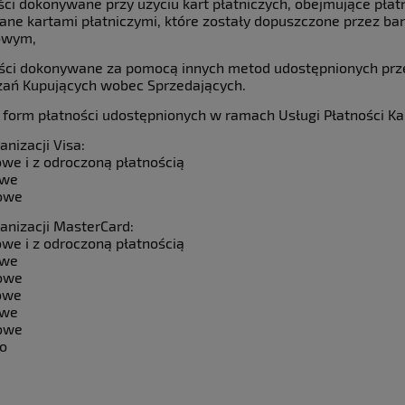
ości dokonywane przy użyciu kart płatniczych, obejmujące pł
ne kartami płatniczymi, które zostały dopuszczone przez bank
owym,
ości dokonywane za pomocą innych metod udostępnionych prze
ań Kupujących wobec Sprzedających.
 form płatności udostępnionych w ramach Usługi Płatności Ka
anizacji Visa:
owe i z odroczoną płatnością
owe
sowe
ganizacji MasterCard:
owe i z odroczoną płatnością
owe
sowe
owe
owe
sowe
o