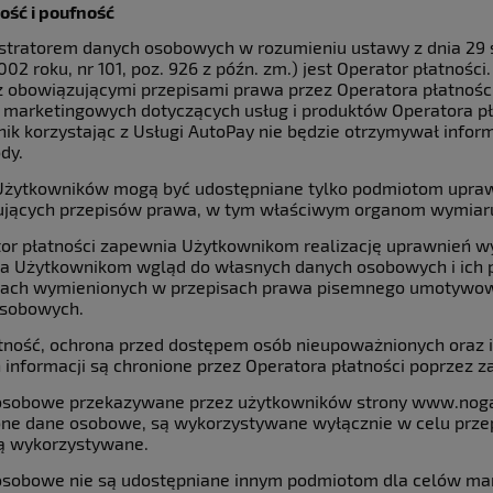
ść i poufność
istratorem danych osobowych w rozumieniu ustawy z dnia 29 si
2002 roku, nr 101, poz. 926 z późn. zm.) jest Operator płatn
z obowiązującymi przepisami prawa przez Operatora płatności,
 marketingowych dotyczących usług i produktów Operatora pł
ik korzystając z Usługi AutoPay nie będzie otrzymywał inform
dy.
Użytkowników mogą być udostępniane tylko podmiotom upraw
jących przepisów prawa, w tym właściwym organom wymiaru
tor płatności zapewnia Użytkownikom realizację uprawnień wy
a Użytkownikom wgląd do własnych danych osobowych i ich 
ach wymienionych w przepisach prawa pisemnego umotywowa
osobowych.
tność, ochrona przed dostępem osób nieupoważnionych oraz i
 informacji są chronione przez Operatora płatności poprzez z
osobowe przekazywane przez użytkowników strony www.noga
ne dane osobowe, są wykorzystywane wyłącznie w celu przepr
ą wykorzystywane.
osobowe nie są udostępniane innym podmiotom dla celów mar