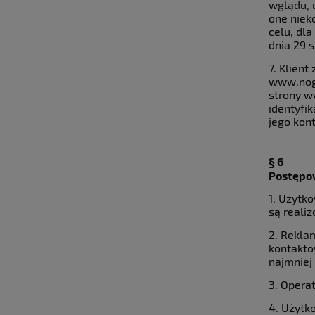
wglądu, 
one niek
celu, dl
dnia 29 s
7. Klient
www.noga
strony w
identyfik
jego kon
§ 6
Postępo
1. Użytk
są reali
2. Rekla
kontakto
najmniej
3. Operat
4. Użytk