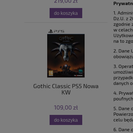
219,00 zł
Prywatno
1. Admin
do koszyka
Dz.U. z 
zgodnie 
w celach
Użytkown
na to zgo
2. Dane 
obowiązu
3. Opera
umożliwi
przypadk
danych 
Gothic Classic PS5 Nowa
KW
4. Prywa
poufnych
109,00 zł
5. Dane 
Powierzo
celu będ
do koszyka
6. Dane 