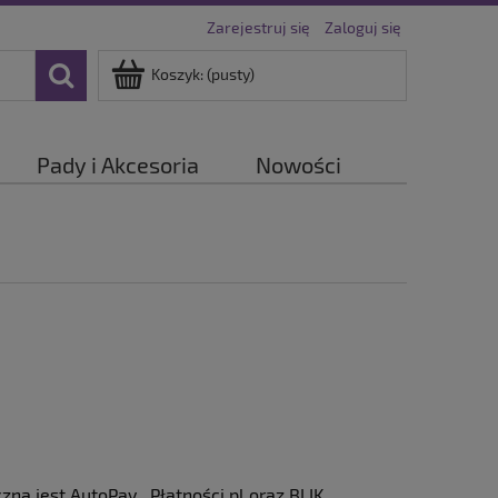
Zarejestruj się
Zaloguj się
Koszyk:
(pusty)
Pady i Akcesoria
Nowości
ną jest AutoPay , Płatności.pl oraz BLIK