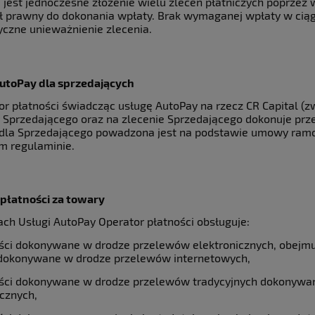
 jest jednoczesne złożenie wielu zleceń płatniczych poprzez
uł prawny do dokonania wpłaty. Brak wymaganej wpłaty w ciąg
czne unieważnienie zlecenia.
utoPay dla sprzedających
tor płatności świadcząc usługę AutoPay na rzecz CR Capital 
y Sprzedającego oraz na zlecenie Sprzedającego dokonuje p
dla Sprzedającego powadzona jest na podstawie umowy ramo
ym regulaminie.
płatności za towary
ach Usługi AutoPay Operator płatności obsługuje:
ości dokonywane w drodze przelewów elektronicznych, obejm
dokonywane w drodze przelewów internetowych,
ości dokonywane w drodze przelewów tradycyjnych dokonywany
icznych,