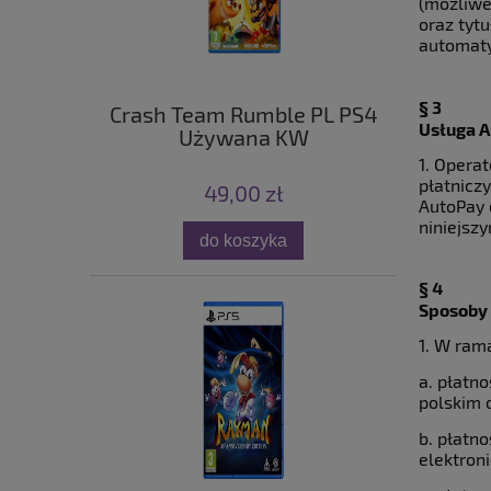
(możliwe
oraz tyt
automaty
§ 3
Crash Team Rumble PL PS4
Usługa A
Używana KW
1. Opera
płatnicz
49,00 zł
AutoPay 
niniejsz
do koszyka
§ 4
Sposoby 
1. W ram
a. płatn
polskim 
b. płatn
elektron