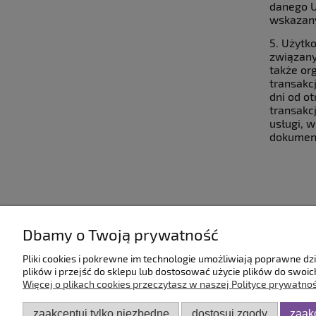
danego U
wskazany
5. Użytk
związany
także or
transakc
dni od o
transakc
usługi, 
dokument
Dbamy o Twoją prywatność
Pomoc
Dostawa
Pliki cookies i pokrewne im technologie umożliwiają poprawne d
plików i przejść do sklepu lub dostosować użycie plików do swoich
Regulamin
Dostawa
Więcej o plikach cookies przeczytasz w naszej Polityce prywatnoś
Polityka prywatności
Czas i koszty realiz
zaakceptuj tylko niezbędne
dostosuj zgody
zaak
Zwroty i reklamacje