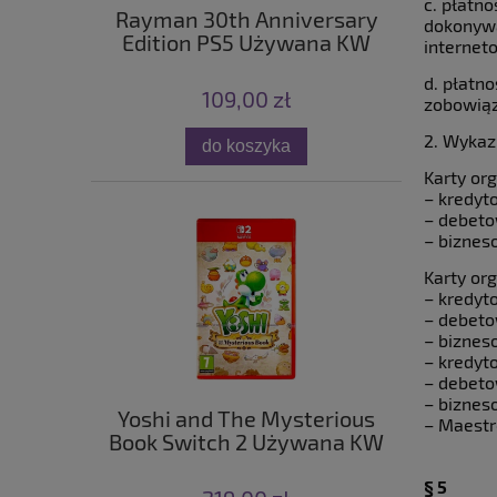
c. płatn
Rayman 30th Anniversary
dokonywa
Edition PS5 Używana KW
internet
d. płatn
109,00 zł
zobowiąz
2. Wykaz
do koszyka
Karty org
– kredyt
– debet
– bizne
Karty or
– kredyt
– debet
– bizne
– kredyt
– debet
– bizne
Yoshi and The Mysterious
– Maestr
Book Switch 2 Używana KW
§ 5