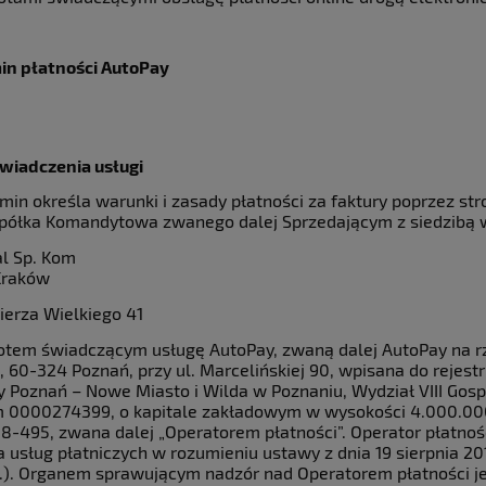
in płatności AutoPay
wiadczenia usługi
amin określa warunki i zasady płatności za faktury poprzez 
Spółka Komandytowa zwanego dalej Sprzedającym z siedzibą 
al Sp. Kom
Kraków
ierza Wielkiego 41
otem świadczącym usługę AutoPay, zwaną dalej AutoPay na rz
, 60-324 Poznań, przy ul. Marcelińskiej 90, wpisana do reje
 Poznań – Nowe Miasto i Wilda w Poznaniu, Wydział VIII Go
0000274399, o kapitale zakładowym w wysokości 4.000.000 
8-495, zwana dalej „Operatorem płatności”. Operator płatnoś
usług płatniczych w rozumieniu ustawy z dnia 19 sierpnia 2011 
.). Organem sprawującym nadzór nad Operatorem płatności j