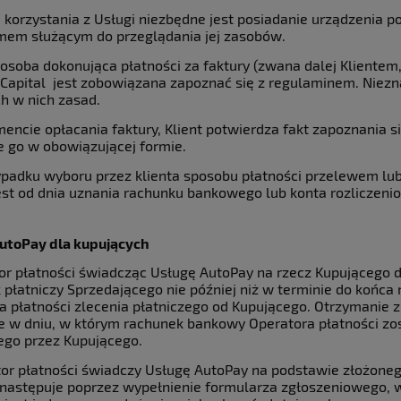
u korzystania z Usługi niezbędne jest posiadanie urządzenia p
mem służącym do przeglądania jej zasobów.
 osoba dokonująca płatności za faktury (zwana dalej Kliente
 Capital jest zobowiązana zapoznać się z regulaminem. Niezn
h w nich zasad.
encie opłacania faktury, Klient potwierdza fakt zapoznania s
e go w obowiązującej formie.
ypadku wyboru przez klienta sposobu płatności przelewem lub 
jest od dnia uznania rachunku bankowego lub konta rozliczen
utoPay dla kupujących
tor płatności świadcząc Usługę AutoPay na rzecz Kupującego
 płatniczy Sprzedającego nie później niż w terminie do końc
a płatności zlecenia płatniczego od Kupującego. Otrzymanie z
e w dniu, w którym rachunek bankowy Operatora płatności zo
go przez Kupującego.
tor płatności świadczy Usługę AutoPay na podstawie złożoneg
 następuje poprzez wypełnienie formularza zgłoszeniowego,