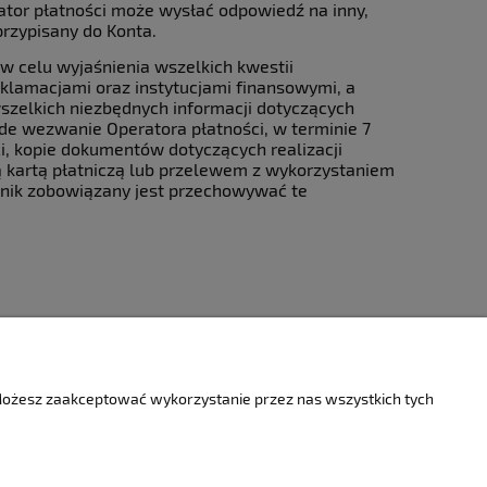
tor płatności może wysłać odpowiedź na inny,
przypisany do Konta.
w celu wyjaśnienia wszelkich kwestii
lamacjami oraz instytucjami finansowymi, a
szelkich niezbędnych informacji dotyczących
żde wezwanie Operatora płatności, w terminie 7
i, kopie dokumentów dotyczących realizacji
ą kartą płatniczą lub przelewem z wykorzystaniem
ownik zobowiązany jest przechowywać te
O firmie
 Możesz zaakceptować wykorzystanie przez nas wszystkich tych
Kontakt
onsole/komputery
Informacje o firmie