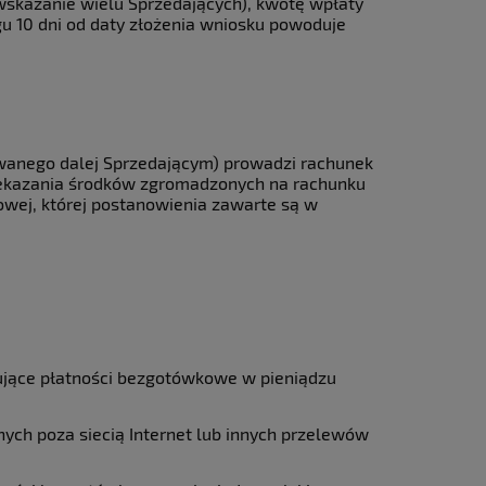
 wskazanie wielu Sprzedających), kwotę wpłaty
u 10 dni od daty złożenia wniosku powoduje
(zwanego dalej Sprzedającym) prowadzi rachunek
rzekazania środków zgromadzonych na rachunku
wej, której postanowienia zawarte są w
ujące płatności bezgotówkowe w pieniądzu
ch poza siecią Internet lub innych przelewów