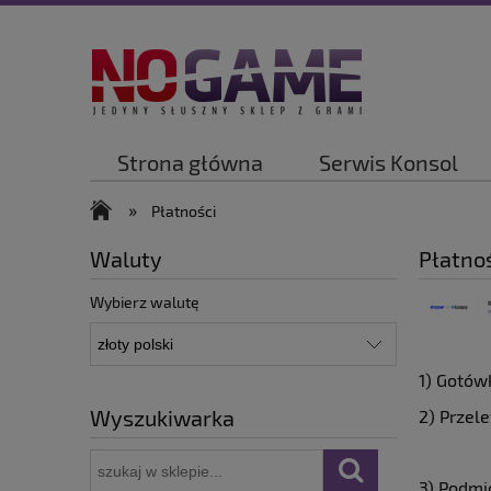
Strona główna
Serwis Konsol
»
Płatności
Waluty
Płatno
Wybierz walutę
1) Gotów
Wyszukiwarka
2) Przel
3) Podmi