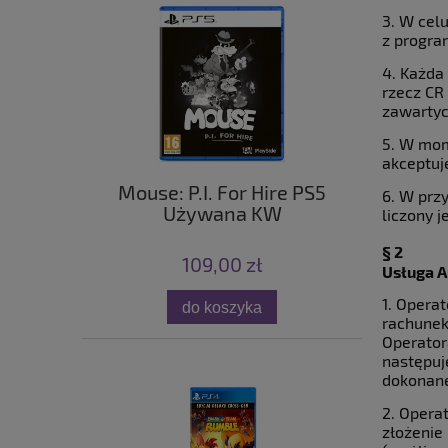
3. W cel
z progra
4. Każda
rzecz CR
zawartyc
5. W mom
akceptuj
Mouse: P.I. For Hire PS5
6. W prz
Używana KW
liczony 
§ 2
109,00 zł
Usługa A
1. Opera
do koszyka
rachunek
Operator
następuj
dokonane
2. Opera
złożenie