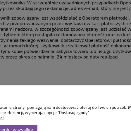
żytkownika. W szczególnie uzasadnionych przypadkach Opera
 przez składającego reklamację, adres e-mail, który nie jest 
ownik zobowiązany jest współdziałać z Operatorem płatności, 
ch z przeprowadzanymi przez wystawców kart płatniczych rek
ganami nadzoru, w szczególności zobowiązany jest udzielać w
ji, tytułem której nastąpiła reklamowana płatność oraz na ka
trzymania takiego wezwania, dostarczyć Operatorowi płatnośc
ji, w ramach której Użytkownik zrealizował płatność dokonan
w tym: kopię potwierdzenia nabycia towaru lub usługi. Użytk
y przez okres co najmniej 24 miesięcy od daty realizacji.
Moje konto
Serwis
ziałanie strony i pomagają nam dostosować ofertę do Twoich potrzeb.
 preferencji, wybierając opcję "Dostosuj zgody".
Twoje zamówienia
Serwis Konsol
ci.
acji zamówień
Ustawienia konta
Dział retro - k
ceptuj wszystkie
Przechowalnia