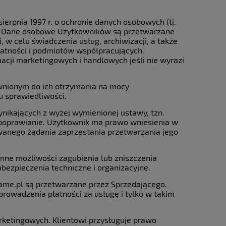
erpnia 1997 r. o ochronie danych osobowych (tj.
ości. Dane osobowe Użytkowników są przetwarzane
 w celu świadczenia usług, archiwizacji, a także
atności i podmiotów współpracujących.
acji marketingowych i handlowych jeśli nie wyrazi
nionym do ich otrzymania na mocy
 sprawiedliwości.
nikających z wyżej wymienionej ustawy, tzn.
poprawianie. Użytkownik ma prawo wniesienia w
nego żądania zaprzestania przetwarzania jego
nne możliwości zagubienia lub zniszczenia
abezpieczenia techniczne i organizacyjne.
me.pl są przetwarzane przez Sprzedającego.
owadzenia płatności za usługę i tylko w takim
ketingowych. Klientowi przysługuje prawo