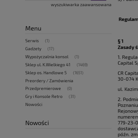
wyszukiwarka zaawansowana
Regulam
Menu
§ 1
Serwis
(1)
Zasady ś
Gadżety
(17)
1. Regul
Wypożyczalnia konsol
(1)
Capital 
Sklep ul. K.Wielkiego 41
(1469)
CR Capit
Sklep os. Handlowe 5
(1651)
30-074 
Preordery / Zamówienia
Przedpremierowe
ul. Kazim
(0)
Gry i Konsole Retro
(31)
2. Podmi
Nowości
Poznaniu
Rejonowy
numerem 
Nowości
779-23-0
dostawca 
późn. zm