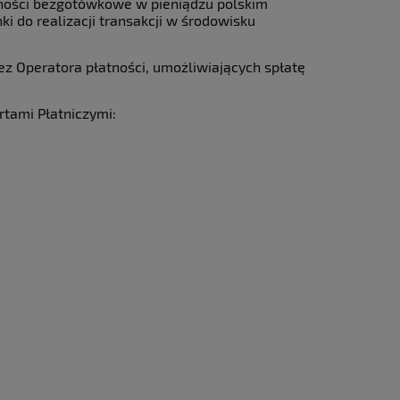
atności bezgotówkowe w pieniądzu polskim
i do realizacji transakcji w środowisku
z Operatora płatności, umożliwiających spłatę
rtami Płatniczymi: