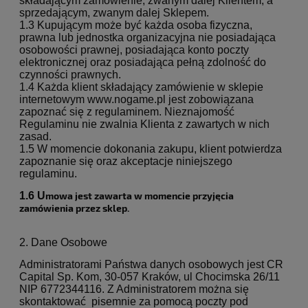
składającym zamówienie, zwanym dalej Klientem, a
sprzedającym, zwanym dalej Sklepem.
1.3 Kupującym może być każda osoba fizyczna,
prawna lub jednostka organizacyjna nie posiadająca
osobowości prawnej, posiadająca konto poczty
elektronicznej oraz posiadająca pełną zdolność do
czynności prawnych.
1.4 Każda klient składający zamówienie w sklepie
internetowym www.nogame.pl jest zobowiązana
zapoznać się z regulaminem. Nieznajomość
Regulaminu nie zwalnia Klienta z zawartych w nich
zasad.
1.5 W momencie dokonania zakupu, klient potwierdza
zapoznanie się oraz akceptacje niniejszego
regulaminu.
1.6 U
mowa jest zawarta w momencie przyjęcia
zamówienia przez sklep.
2. Dane Osobowe
Administratorami Państwa danych osobowych jest CR
Capital Sp. Kom, 30-057 Kraków, ul Chocimska 26/11
NIP 6772344116.
Z Administratorem można się
skontaktować pisemnie za pomocą poczty pod