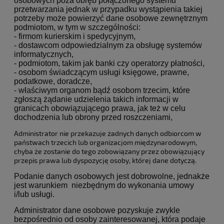
osobowych poza obręb połączonego systemu
przetwarzania jednak w przypadku wystąpienia takiej
potrzeby może powierzyć dane osobowe zewnętrznym
podmiotom, w tym w szczególności:
- firmom kurierskim i spedycyjnym,
- dostawcom odpowiedzialnym za obsługę systemów
informatycznych,
- podmiotom, takim jak banki czy operatorzy płatności,
- osobom świadczącym usługi księgowe, prawne,
podatkowe, doradcze,
- właściwym organom bądź osobom trzecim, które
zgłoszą żądanie udzielenia takich informacji w
granicach obowiązującego prawa, jak też w celu
dochodzenia lub obrony przed roszczeniami,
Administrator nie przekazuje żadnych danych odbiorcom w
państwach trzecich lub organizacjom międzynarodowym,
chyba że zostanie do tego zobowiązany przez obowiązujący
przepis prawa lub dyspozycję osoby, której dane dotyczą.
Podanie danych osobowych jest dobrowolne, jednakże
jest warunkiem niezbędnym do wykonania umowy
i/lub usługi.
Administrator dane osobowe pozyskuje zwykle
bezpośrednio od osoby zainteresowanej, która podaje