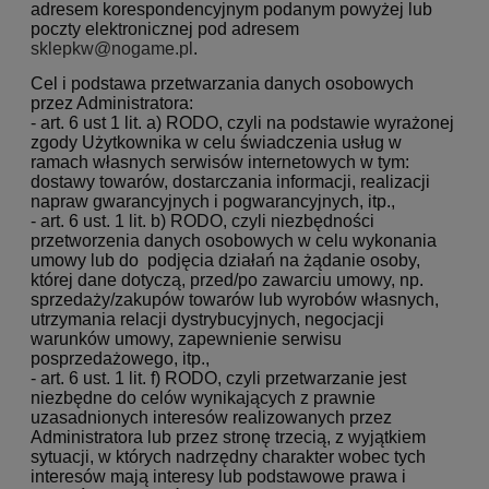
adresem korespondencyjnym podanym powyżej lub
poczty elektronicznej pod adresem
sklepkw@nogame.pl
.
Cel i podstawa przetwarzania danych osobowych
przez Administratora:
- art. 6 ust 1 lit. a) RODO, czyli na podstawie wyrażonej
zgody Użytkownika w celu świadczenia usług w
ramach własnych serwisów internetowych w tym:
dostawy towarów, dostarczania informacji, realizacji
napraw gwarancyjnych i pogwarancyjnych, itp.,
- art. 6 ust. 1 lit. b) RODO, czyli niezbędności
przetworzenia danych osobowych w celu wykonania
umowy lub do podjęcia działań na żądanie osoby,
której dane dotyczą, przed/po zawarciu umowy, np.
sprzedaży/zakupów towarów lub wyrobów własnych,
utrzymania relacji dystrybucyjnych, negocjacji
warunków umowy, zapewnienie serwisu
posprzedażowego, itp.,
- art. 6 ust. 1 lit. f) RODO, czyli przetwarzanie jest
niezbędne do celów wynikających z prawnie
uzasadnionych interesów realizowanych przez
Administratora lub przez stronę trzecią, z wyjątkiem
sytuacji, w których nadrzędny charakter wobec tych
interesów mają interesy lub podstawowe prawa i