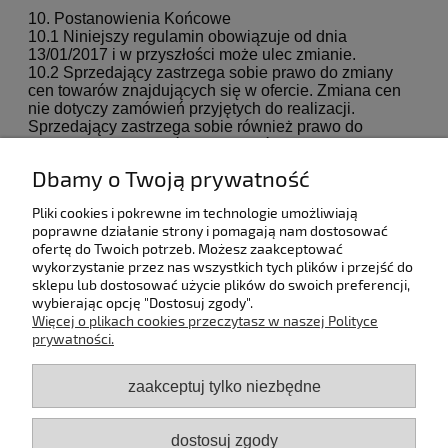
10. Postanowienia Końcowe
10.1 Niniejszy regulamin obowiązuje od dnia
13/01/2017 i w przyszłości może ulec zmianie.
10.2 Sprzedający zastrzega sobie prawo do zmiany
cen towarów znajdujących się w ofercie. Zmiana cen
nie dotyczy zamówień przyjętych do realizacji.
Sprzedający zastrzega sobie również prawo do
wycofania poszczególnych towarów z oferty.
10.3 W sprawach nieregulowanych przez niniejszy
Dbamy o Twoją prywatność
regulamin stosuje się przepisy Kodeksu Cywilnego.
Pliki cookies i pokrewne im technologie umożliwiają
poprawne działanie strony i pomagają nam dostosować
ofertę do Twoich potrzeb. Możesz zaakceptować
wykorzystanie przez nas wszystkich tych plików i przejść do
sklepu lub dostosować użycie plików do swoich preferencji,
wybierając opcję "Dostosuj zgody".
Pomoc
Więcej o plikach cookies przeczytasz w naszej Polityce
prywatności.
Dostawa
zaakceptuj tylko niezbędne
Moje konto
dostosuj zgody