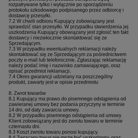
rozpatrywane tylko i wyłącznie po sporządzeniu
protokołu szkodowego podpisanego przez odbiorcę i
dostawcę przesyłki.
7.2 W chwili odbioru Kupujący zobowiązany jest
sprawdzić stan przesyłki. W przypadku stwierdzenia jej
uszkodzenia Kupujący obowiązany jest zgłosić ten fakt
dostawcy i niezwłocznie skontaktować się ze
Sprzedającym.
7.3 W przypadku ewentualnych reklamacji należy
skontaktować się ze Sprzedającym za pośrednictwem
poczty e-mail lub telefonicznie. Zgłaszając reklamację
należy podać imię i nazwisko zamawiającego, oraz
opisać przedmiot reklamacji.
7.4 Okres gwarancji udzielany na poszczególny
produkt, zawarty jest w opisie przedmiotu
8. Zwrot towarów
8.1 Kupujący ma prawo do pisemnego odstąpienia od
zawieranej umowy bez podania przyczyny w terminie
14 dni, od daty zawarcia umowy.
8.2 W przypadku pisemnego odstąpienia od umowy
Klient zobowiązany jest do zwrotu towaru w terminie
czternastu dni.
8.3 Koszt zwrotu towaru ponosi kupujący.
8.4 Zwracany towar nie może być uszkodzony, oraz