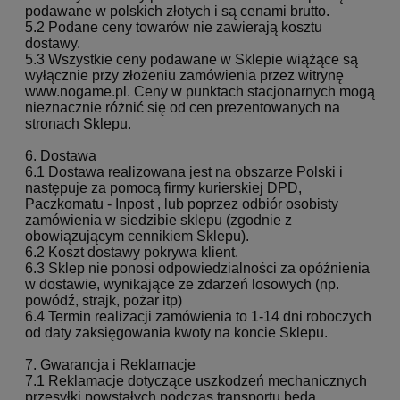
podawane w polskich złotych i są cenami brutto.
5.2 Podane ceny towarów nie zawierają kosztu
dostawy.
5.3 Wszystkie ceny podawane w Sklepie wiążące są
wyłącznie przy złożeniu zamówienia przez witrynę
www.nogame.pl. Ceny w punktach stacjonarnych mogą
nieznacznie różnić się od cen prezentowanych na
stronach Sklepu.
6. Dostawa
6.1 Dostawa realizowana jest na obszarze Polski i
następuje za pomocą firmy kurierskiej DPD,
Paczkomatu - Inpost , lub poprzez odbiór osobisty
zamówienia w siedzibie sklepu (zgodnie z
obowiązującym cennikiem Sklepu).
6.2 Koszt dostawy pokrywa klient.
6.3 Sklep nie ponosi odpowiedzialności za opóźnienia
w dostawie, wynikające ze zdarzeń losowych (np.
powódź, strajk, pożar itp)
6.4 Termin realizacji zamówienia to 1-14 dni roboczych
od daty zaksięgowania kwoty na koncie Sklepu.
7. Gwarancja i Reklamacje
7.1 Reklamacje dotyczące uszkodzeń mechanicznych
przesyłki powstałych podczas transportu będą