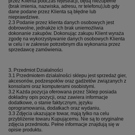
przez Klienta podczas rejestracji, będą niezupełne
(brak imienia, nazwiska, adresu, nr telefonu),lub gdy
dane podane przez Klienta są błędne lub
nieprawdziwe.
2.3 Podanie przez klienta danych osobowych jest
dobrowolne, jednakże ich brak uniemożliwia
dokonanie zakupów. Dokonując zakupu Klient wyraża
zgodę na wykorzystywanie danych osobowych Klienta
w celu i w zakresie potrzebnym dla wykonania przez
sprzedawcę zamówienia.
3. Przedmiot Działalności
3.1 Przedmiotem działalności sklepu jest sprzedaż gier,
akcesoriów, podzespołów oraz gadżetów związanych z
konsolami oraz komputerami osobistymi.
3.2 Każda pozycja oferowana przez Sklep posiada
dokładny opis pozycji, oraz zawiera informacje
dodatkowe, o stanie faktycznym, języku
oprogramowania, dodatkach oraz wydaniu.
3.3 Zdjęcia ukazujące towar, mają tylko na celu
przybliżenie towaru Kupującemu. Nie są to oryginalne
zdjęcia przedmiotu. Pełne informacje znajdują się w
opisie produktu.