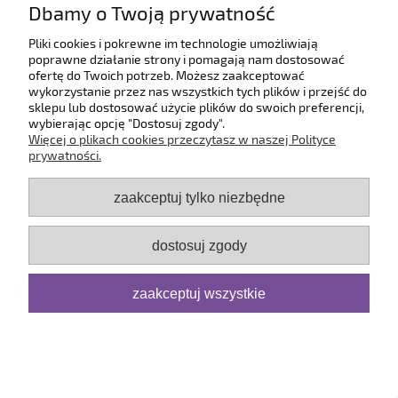
Dbamy o Twoją prywatność
O firmie
Pliki cookies i pokrewne im technologie umożliwiają
poprawne działanie strony i pomagają nam dostosować
ofertę do Twoich potrzeb. Możesz zaakceptować
pokaż pełną wersję strony
wykorzystanie przez nas wszystkich tych plików i przejść do
sklepu lub dostosować użycie plików do swoich preferencji,
Sklep internetowy Shoper.pl
wybierając opcję "Dostosuj zgody".
Więcej o plikach cookies przeczytasz w naszej Polityce
prywatności.
zaakceptuj tylko niezbędne
dostosuj zgody
zaakceptuj wszystkie