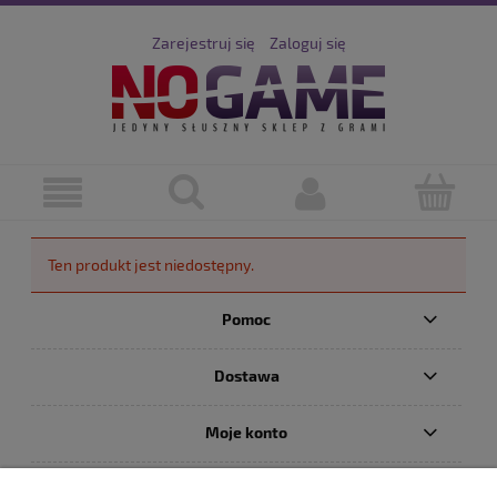
Zarejestruj się
Zaloguj się
Ten produkt jest niedostępny.
Pomoc
Dostawa
Moje konto
Serwis