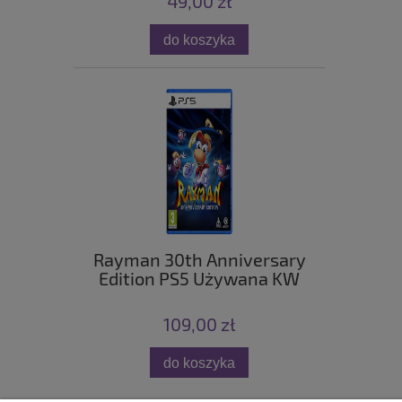
49,00 zł
do koszyka
Rayman 30th Anniversary
Edition PS5 Używana KW
109,00 zł
do koszyka