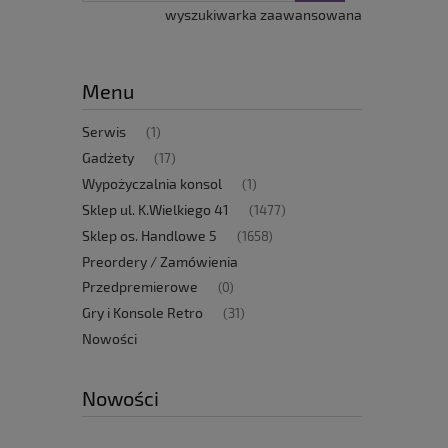
wyszukiwarka zaawansowana
Menu
Serwis
(1)
Gadżety
(17)
Wypożyczalnia konsol
(1)
Sklep ul. K.Wielkiego 41
(1477)
Sklep os. Handlowe 5
(1658)
Preordery / Zamówienia
Przedpremierowe
(0)
Gry i Konsole Retro
(31)
Nowości
Nowości