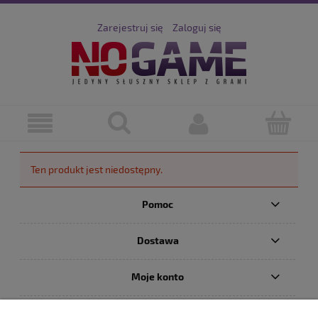
Zarejestruj się
Zaloguj się
Ten produkt jest niedostępny.
Pomoc
Dostawa
Moje konto
Serwis