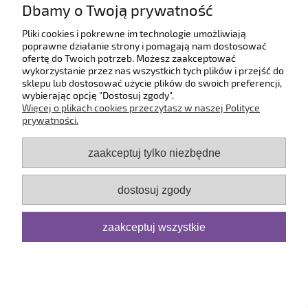
Dbamy o Twoją prywatność
O firmie
Pliki cookies i pokrewne im technologie umożliwiają
poprawne działanie strony i pomagają nam dostosować
ofertę do Twoich potrzeb. Możesz zaakceptować
pokaż pełną wersję strony
wykorzystanie przez nas wszystkich tych plików i przejść do
sklepu lub dostosować użycie plików do swoich preferencji,
Sklep internetowy Shoper.pl
wybierając opcję "Dostosuj zgody".
Więcej o plikach cookies przeczytasz w naszej Polityce
prywatności.
zaakceptuj tylko niezbędne
dostosuj zgody
zaakceptuj wszystkie