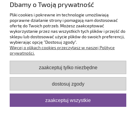
Dbamy o Twoją prywatność
O firmie
Pliki cookies i pokrewne im technologie umożliwiają
poprawne działanie strony i pomagają nam dostosować
ofertę do Twoich potrzeb. Możesz zaakceptować
pokaż pełną wersję strony
wykorzystanie przez nas wszystkich tych plików i przejść do
sklepu lub dostosować użycie plików do swoich preferencji,
Sklep internetowy Shoper.pl
wybierając opcję "Dostosuj zgody".
Więcej o plikach cookies przeczytasz w naszej Polityce
prywatności.
zaakceptuj tylko niezbędne
dostosuj zgody
zaakceptuj wszystkie