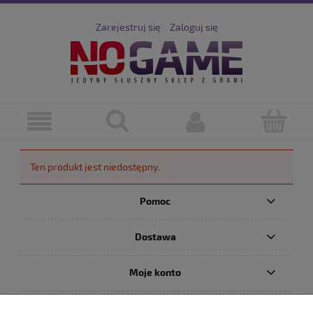
Zarejestruj się
Zaloguj się
Ten produkt jest niedostępny.
Pomoc
Dostawa
Moje konto
Serwis