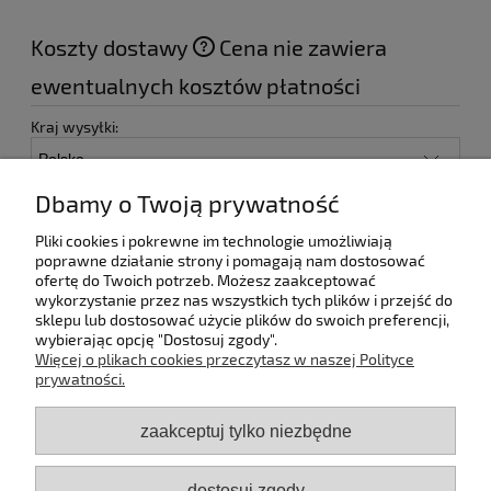
Koszty dostawy
Cena nie zawiera
ewentualnych kosztów płatności
Kraj wysyłki:
Paczkomat - Inpost
18,00 zł
Dbamy o Twoją prywatność
Kurier DPD
24,99 zł
Pliki cookies i pokrewne im technologie umożliwiają
Odbiór osobisty
(- Odbiór w siedzibie firmy)
0,00 zł
poprawne działanie strony i pomagają nam dostosować
ofertę do Twoich potrzeb. Możesz zaakceptować
wykorzystanie przez nas wszystkich tych plików i przejść do
sklepu lub dostosować użycie plików do swoich preferencji,
wybierając opcję "Dostosuj zgody".
Pomoc
Więcej o plikach cookies przeczytasz w naszej Polityce
prywatności.
Dostawa
zaakceptuj tylko niezbędne
Moje konto
dostosuj zgody