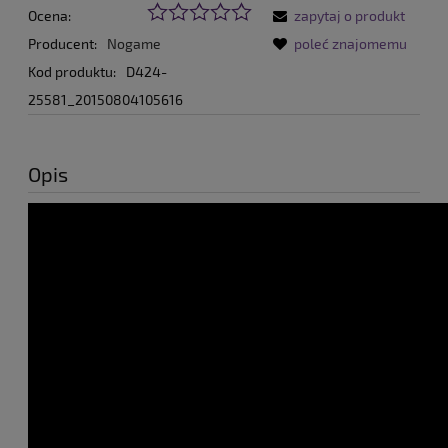
Ocena:
zapytaj o produkt
Producent:
Nogame
poleć znajomemu
Kod produktu:
D424-
25581_20150804105616
Opis