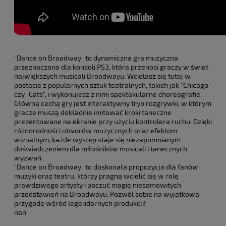
"Dance on Broadway" to dynamiczna gra muzyczna
przeznaczona dla konsoli PS3, która przenosi graczy w świat
największych musicali Broadwayu. Wcielasz się tutaj w
postacie z popularnych sztuk teatralnych, takich jak "Chicago"
czy "Cats", i wykonujesz z nimi spektakularne choreografie.
Główną cechą gry jest interaktywny tryb rozgrywki, w którym
gracze muszą dokładnie imitować kroki taneczne
prezentowane na ekranie przy użyciu kontrolera ruchu. Dzięki
różnorodności utworów muzycznych oraz efektom
wizualnym, każde występ staje się niezapomnianym
doświadczeniem dla miłośników musicali i tanecznych
wyzwań.
"Dance on Broadway" to doskonała propozycja dla fanów
muzyki oraz teatru, którzy pragną wcielić się w rolę
prawdziwego artysty i poczuć magię niesamowitych
przedstawień na Broadwayu. Pozwól sobie na wyjątkową
przygodę wśród legendarnych produkcji!
nan