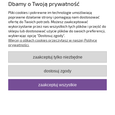
Dbamy o Twoją prywatność
O firmie
Pliki cookies i pokrewne im technologie umożliwiają
poprawne działanie strony i pomagają nam dostosować
ofertę do Twoich potrzeb. Możesz zaakceptować
pokaż pełną wersję strony
wykorzystanie przez nas wszystkich tych plików i przejść do
sklepu lub dostosować użycie plików do swoich preferencji,
Sklep internetowy Shoper.pl
wybierając opcję "Dostosuj zgody".
Więcej o plikach cookies przeczytasz w naszej Polityce
prywatności.
zaakceptuj tylko niezbędne
dostosuj zgody
zaakceptuj wszystkie