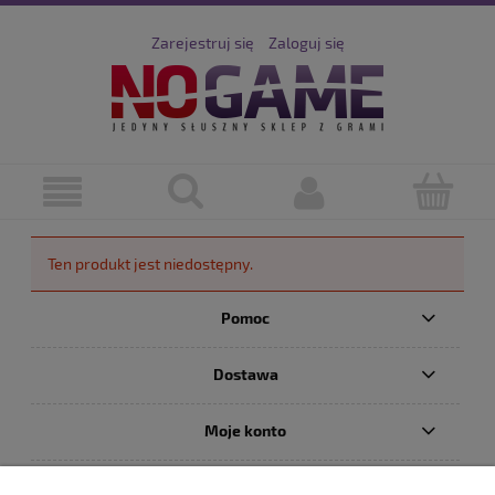
Zarejestruj się
Zaloguj się
Ten produkt jest niedostępny.
Pomoc
Dostawa
Moje konto
Serwis