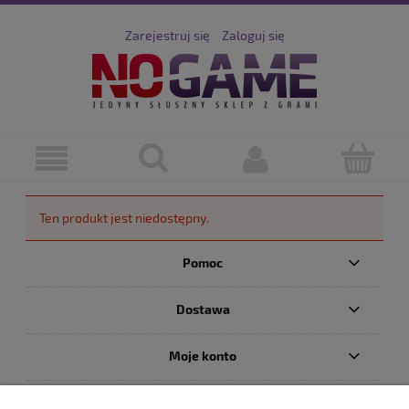
Zarejestruj się
Zaloguj się
Ten produkt jest niedostępny.
Pomoc
Dostawa
Moje konto
Serwis