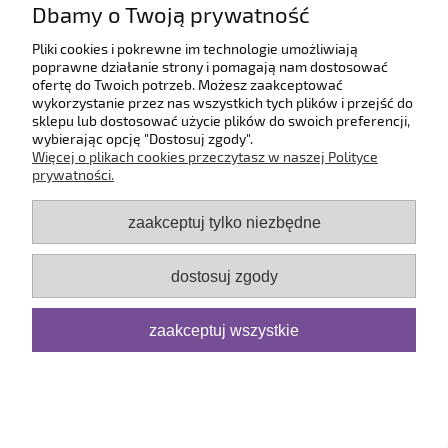
Dbamy o Twoją prywatność
O firmie
Pliki cookies i pokrewne im technologie umożliwiają
poprawne działanie strony i pomagają nam dostosować
ofertę do Twoich potrzeb. Możesz zaakceptować
pokaż pełną wersję strony
wykorzystanie przez nas wszystkich tych plików i przejść do
sklepu lub dostosować użycie plików do swoich preferencji,
Sklep internetowy Shoper.pl
wybierając opcję "Dostosuj zgody".
Więcej o plikach cookies przeczytasz w naszej Polityce
prywatności.
zaakceptuj tylko niezbędne
dostosuj zgody
zaakceptuj wszystkie