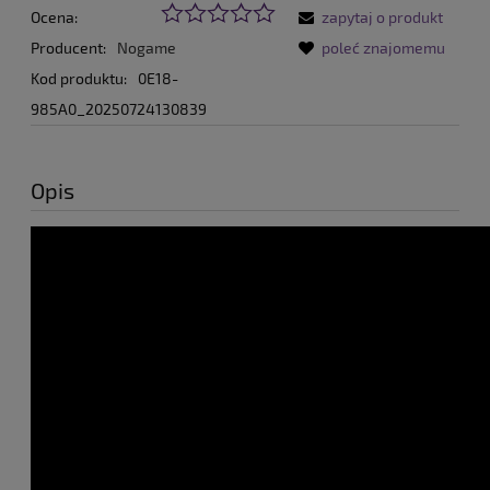
Ocena:
zapytaj o produkt
Producent:
Nogame
poleć znajomemu
Kod produktu:
0E18-
985A0_20250724130839
Opis