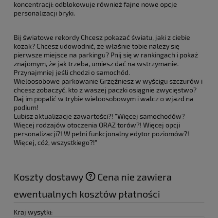
koncentracji: odblokowuje również fajne nowe opcje
personalizacji bryki.
Bij światowe rekordy Chcesz pokazać światu, jaki z ciebie
kozak? Chcesz udowodnić, że właśnie tobie należy się
pierwsze miejsce na parkingu? Pnij się w rankingach i pokaż
znajomym, że jak trzeba, umiesz dać na wstrzymanie.
Przynajmniej jeśli chodzi o samochód.
Wieloosobowe parkowanie Grzęźniesz w wyścigu szczurów i
chcesz zobaczyć, kto z waszej paczki osiągnie zwycięstwo?
Daj im popalić w trybie wieloosobowym i walcz o wjazd na
podium!
Lubisz aktualizacje zawartości?! "Więcej samochodów?
Więcej rodzajów otoczenia ORAZ torów?! Więcej opcji
personalizacji?! W pełni funkcjonalny edytor poziomów?!
Więcej, cóż, wszystkiego?!"
Koszty dostawy
Cena nie zawiera
ewentualnych kosztów płatności
Kraj wysyłki: