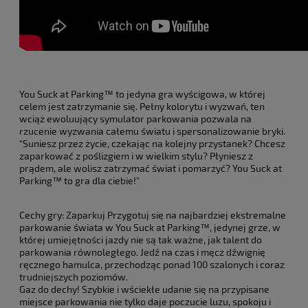
You Suck at Parking™ to jedyna gra wyścigowa, w której
celem jest zatrzymanie się. Pełny kolorytu i wyzwań, ten
wciąż ewoluujący symulator parkowania pozwala na
rzucenie wyzwania całemu światu i spersonalizowanie bryki.
"Suniesz przez życie, czekając na kolejny przystanek? Chcesz
zaparkować z poślizgiem i w wielkim stylu? Płyniesz z
prądem, ale wolisz zatrzymać świat i pomarzyć? You Suck at
Parking™ to gra dla ciebie!"
Cechy gry: Zaparkuj Przygotuj się na najbardziej ekstremalne
parkowanie świata w You Suck at Parking™, jedynej grze, w
której umiejętności jazdy nie są tak ważne, jak talent do
parkowania równoległego. Jedź na czas i męcz dźwignię
ręcznego hamulca, przechodząc ponad 100 szalonych i coraz
trudniejszych poziomów.
Gaz do dechy! Szybkie i wściekłe udanie się na przypisane
miejsce parkowania nie tylko daje poczucie luzu, spokoju i