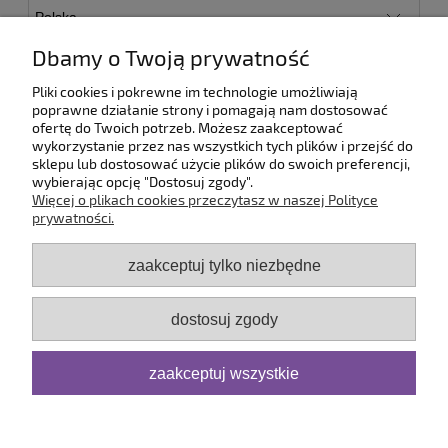
Paczkomat - Inpost
18,00 zł
Dbamy o Twoją prywatność
Kurier DPD
24,99 zł
Pliki cookies i pokrewne im technologie umożliwiają
Odbiór osobisty
(- Odbiór w siedzibie firmy)
0,00 zł
poprawne działanie strony i pomagają nam dostosować
ofertę do Twoich potrzeb. Możesz zaakceptować
wykorzystanie przez nas wszystkich tych plików i przejść do
sklepu lub dostosować użycie plików do swoich preferencji,
wybierając opcję "Dostosuj zgody".
Pomoc
Więcej o plikach cookies przeczytasz w naszej Polityce
prywatności.
Dostawa
zaakceptuj tylko niezbędne
Moje konto
dostosuj zgody
Serwis
zaakceptuj wszystkie
O firmie
pokaż pełną wersję strony