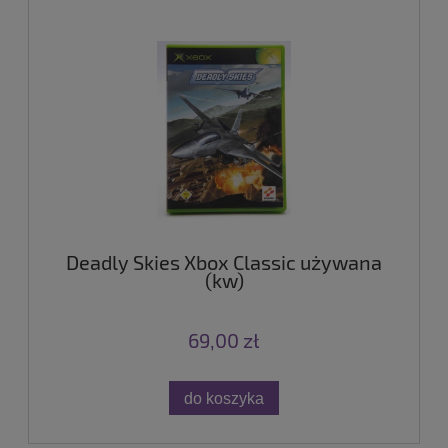
Deadly Skies Xbox Classic używana
(kw)
69,00 zł
do koszyka