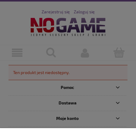
Zarejestruj się
Zaloguj się
Ten produkt jest niedostępny.
Pomoc
Dostawa
Moje konto
Serwis