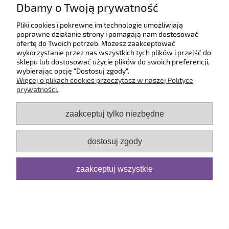
Dbamy o Twoją prywatność
O firmie
Pliki cookies i pokrewne im technologie umożliwiają
poprawne działanie strony i pomagają nam dostosować
ofertę do Twoich potrzeb. Możesz zaakceptować
pokaż pełną wersję strony
wykorzystanie przez nas wszystkich tych plików i przejść do
sklepu lub dostosować użycie plików do swoich preferencji,
Sklep internetowy Shoper.pl
wybierając opcję "Dostosuj zgody".
Więcej o plikach cookies przeczytasz w naszej Polityce
prywatności.
zaakceptuj tylko niezbędne
dostosuj zgody
zaakceptuj wszystkie