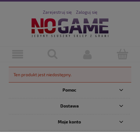
Zarejestruj się
Zaloguj się
Ten produkt jest niedostępny.
Pomoc
Dostawa
Moje konto
Serwis