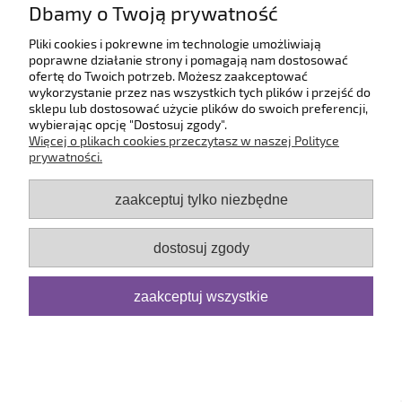
Dbamy o Twoją prywatność
O firmie
Pliki cookies i pokrewne im technologie umożliwiają
poprawne działanie strony i pomagają nam dostosować
ofertę do Twoich potrzeb. Możesz zaakceptować
pokaż pełną wersję strony
wykorzystanie przez nas wszystkich tych plików i przejść do
sklepu lub dostosować użycie plików do swoich preferencji,
Sklep internetowy Shoper.pl
wybierając opcję "Dostosuj zgody".
Więcej o plikach cookies przeczytasz w naszej Polityce
prywatności.
zaakceptuj tylko niezbędne
dostosuj zgody
zaakceptuj wszystkie