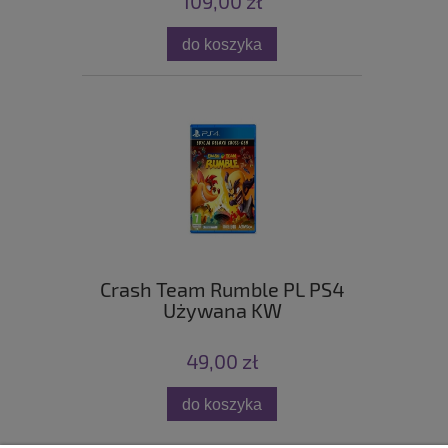
109,00 zł
do koszyka
Crash Team Rumble PL PS4
Używana KW
49,00 zł
do koszyka