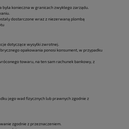
a była konieczna w granicach zwykłego zarządu.
aniu.
ostały dostarczone wraz z niezerwaną plombą
otu
cje dotyczące wysyłki zwrotnej.
fabrycznego opakowania ponosi konsument, w przypadku
 zwróconego towaru, na ten sam rachunek bankowy, z
ku jego wad fizycznych lub prawnych zgodnie z
ywanie zgodnie z przeznaczeniem.