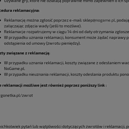
Używane gry, które nie działają poprawnie mimo zapewnień o ich sp
cedura reklamacyjna
:
Reklamację można zgłosić poprzez e-mail: sklep
@nogame.pl
, podaj
załączając zdjęcia wady (jeśli to możliwe).
Reklamacje rozpatrujemy w ciągu 14 dni od daty otrzymania zgłosze
W przypadku uznania reklamacji, konsument może żądać naprawy pr
odstąpienia od umowy (zwrotu pieniędzy).
zty związane z reklamacją
:
W przypadku uznania reklamacji, koszty związane z odesłaniem wa
NoGame.pl.
W przypadku nieuznania reklamacji, koszty odesłania produktu pon
e reklamacji możliwe jest również poprzez poniższy link :
urgonetka.pl/zwrot
kichkolwiek pytań lub wątpliwości dotyczących zwrotów i reklamacji, p