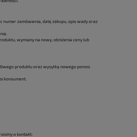
rawności.
ąc numer zamówienia, datę zakupu, opis wady oraz
nia.
oduktu, wymiany na nowy, obniżenia ceny lub
dliwego produktu oraz wysyłką nowego ponosi
osi konsument.
rosimy o kontakt: