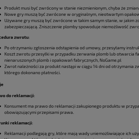
Produkt musi być zwrócony w stanie niezmienionym, chyba że zmian
Nowe gry muszą być zwrócone w oryginalnym, nieotwartym opakow
Używane gry muszą być zwrócone w takim samym stanie, w jakim z
zabezpieczającą. Zniszczenie plomby spowoduje niemożliwość zwr
cedura zwrotu
:
Po otrzymaniu zgłoszenia odstąpienia od umowy, przesyłamy instruk
Koszt zwrotu przesyłki w przypadku zerwania plomb lub otwarcia 
nienaruszonych plomb i opakowań fabrycznych, NoGame.pl
Zwrot należności za produkt nastąpi w ciągu 14 dni od otrzymania
którego dokonano płatności.
je
wo do reklamacji
:
Konsument ma prawo do reklamacji zakupionego produktu w przypad
obowiązującymi przepisami prawa.
unki reklamacji
:
Reklamacji podlegają gry, które mają wady uniemożliwiające ich uż