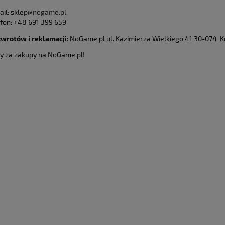
il: sklep
@nogame.pl
efon: +48 691 399 659
zwrotów i reklamacji
: NoGame.pl ul. Kazimierza Wielkiego 41 30-074 
y za zakupy na NoGame.pl!