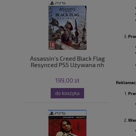
Pro
Assassin's Creed Black Flag
Resynced PS5 Używana nh
199,00 zł
Reklamac
do koszyka
Pra
War