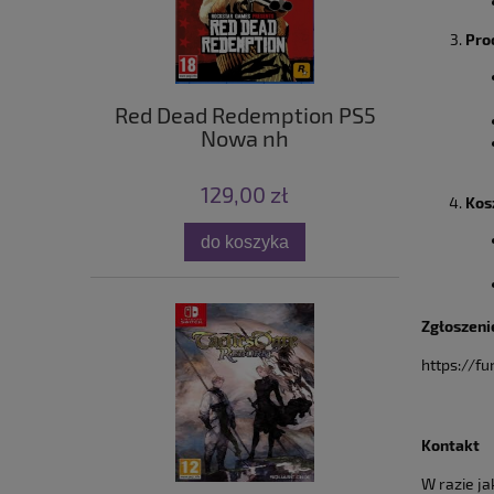
Pro
Red Dead Redemption PS5
Nowa nh
129,00 zł
Kos
do koszyka
Zgłoszeni
https://f
Kontakt
W razie ja