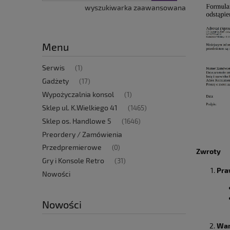
wyszukiwarka zaawansowana
Menu
Serwis
(1)
Gadżety
(17)
Wypożyczalnia konsol
(1)
Sklep ul. K.Wielkiego 41
(1465)
Sklep os. Handlowe 5
(1646)
Preordery / Zamówienia
Przedpremierowe
(0)
Zwroty
Gry i Konsole Retro
(31)
Pra
Nowości
Nowości
War