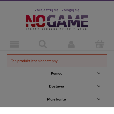
Zarejestruj się
Zaloguj się
Ten produkt jest niedostępny.
Pomoc
Dostawa
Moje konto
Serwis