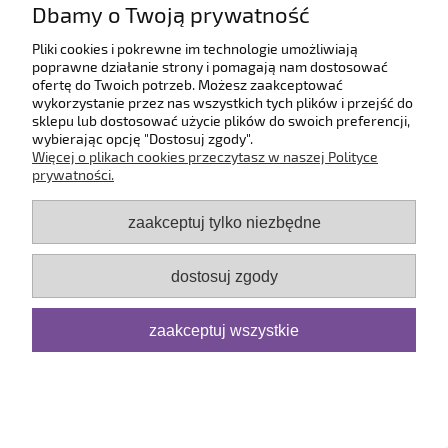
Dbamy o Twoją prywatność
O firmie
Pliki cookies i pokrewne im technologie umożliwiają
poprawne działanie strony i pomagają nam dostosować
ofertę do Twoich potrzeb. Możesz zaakceptować
pokaż pełną wersję strony
wykorzystanie przez nas wszystkich tych plików i przejść do
sklepu lub dostosować użycie plików do swoich preferencji,
Sklep internetowy Shoper.pl
wybierając opcję "Dostosuj zgody".
Więcej o plikach cookies przeczytasz w naszej Polityce
prywatności.
zaakceptuj tylko niezbędne
dostosuj zgody
zaakceptuj wszystkie