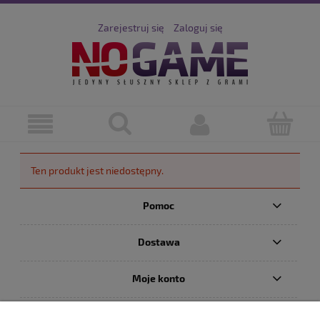
Zarejestruj się
Zaloguj się
Ten produkt jest niedostępny.
Pomoc
Dostawa
Moje konto
Serwis