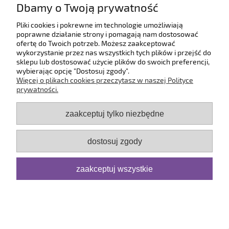
Dbamy o Twoją prywatność
O firmie
Pliki cookies i pokrewne im technologie umożliwiają
poprawne działanie strony i pomagają nam dostosować
ofertę do Twoich potrzeb. Możesz zaakceptować
pokaż pełną wersję strony
wykorzystanie przez nas wszystkich tych plików i przejść do
sklepu lub dostosować użycie plików do swoich preferencji,
Sklep internetowy Shoper.pl
wybierając opcję "Dostosuj zgody".
Więcej o plikach cookies przeczytasz w naszej Polityce
prywatności.
zaakceptuj tylko niezbędne
dostosuj zgody
zaakceptuj wszystkie