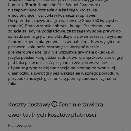
humoru, "Borderlands the Pre-Sequel!" zapewnia
niezapomniane doznania dla każdego, kto szuka
emocjonującej rozrywki w kosmicznej oprawie.
Do sprzedania używana gra na konsolę Xbox 360 (wszystkie
modele). Płyta w stanie dobrym. Uwaga: Przedstawione
zdjęcia są jedynie podglądowe, zastrzegamy sobie prawo do
sprzedawania gry z inną okładką oraz w innej wersji wydania
tj. premierowej, platynowej, essentials itp… Przy wysyłce w
pierwszej kolejności staramy się wysyłać wersje
premierowe danej gry. Nie wszystkie gry mają okładkę w
języku polskim/angielskim jednak wersja językowa samej gry
jest taka jak w opisie. W przypadku wysyłki wszystkie
używane gry są zaklejane specjalną plombą, zerwanie jej
uniemożliwia zwrot gry bez wskazania ważnego powodu, w
przypadku nowych gier funkcję plomby spełnia oryginalna
folia.
Koszty dostawy
Cena nie zawiera
ewentualnych kosztów płatności
Kraj wysyłki: