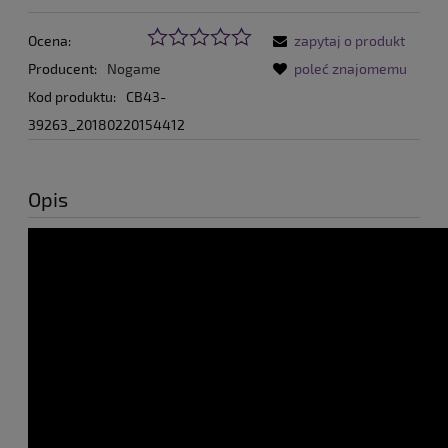
Ocena:
zapytaj o produkt
Producent:
Nogame
poleć znajomemu
Kod produktu:
CB43-
39263_20180220154412
Opis