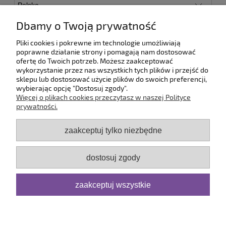
Paczkomat - Inpost
18,00 zł
Dbamy o Twoją prywatność
Kurier DPD
24,99 zł
Pliki cookies i pokrewne im technologie umożliwiają
Odbiór osobisty
(- Odbiór w siedzibie firmy)
0,00 zł
poprawne działanie strony i pomagają nam dostosować
ofertę do Twoich potrzeb. Możesz zaakceptować
wykorzystanie przez nas wszystkich tych plików i przejść do
sklepu lub dostosować użycie plików do swoich preferencji,
wybierając opcję "Dostosuj zgody".
Pomoc
Więcej o plikach cookies przeczytasz w naszej Polityce
prywatności.
Dostawa
zaakceptuj tylko niezbędne
Moje konto
dostosuj zgody
Serwis
zaakceptuj wszystkie
O firmie
pokaż pełną wersję strony