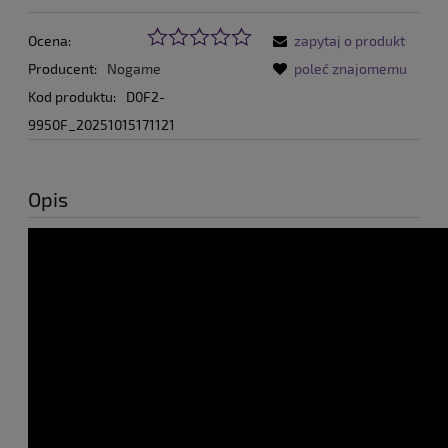
Ocena:
zapytaj o produkt
Producent:
Nogame
poleć znajomemu
Kod produktu:
D0F2-
9950F_20251015171121
Opis