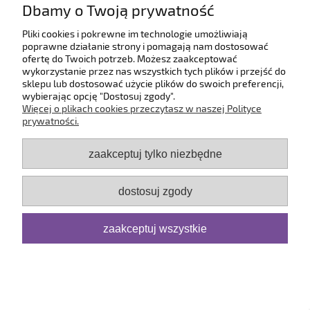
Paczkomat - Inpost
18,00 zł
Dbamy o Twoją prywatność
Kurier DPD
24,99 zł
Pliki cookies i pokrewne im technologie umożliwiają
Odbiór osobisty
(- Odbiór w siedzibie firmy)
0,00 zł
poprawne działanie strony i pomagają nam dostosować
ofertę do Twoich potrzeb. Możesz zaakceptować
wykorzystanie przez nas wszystkich tych plików i przejść do
sklepu lub dostosować użycie plików do swoich preferencji,
wybierając opcję "Dostosuj zgody".
Pomoc
Więcej o plikach cookies przeczytasz w naszej Polityce
prywatności.
Dostawa
zaakceptuj tylko niezbędne
Moje konto
dostosuj zgody
Serwis
zaakceptuj wszystkie
O firmie
pokaż pełną wersję strony
Sklep internetowy Shoper.pl