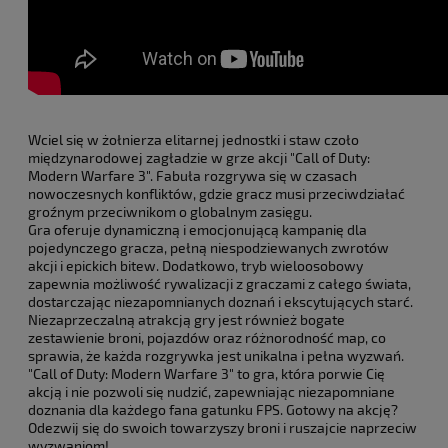
Wciel się w żołnierza elitarnej jednostki i staw czoło
międzynarodowej zagładzie w grze akcji "Call of Duty:
Modern Warfare 3". Fabuła rozgrywa się w czasach
nowoczesnych konfliktów, gdzie gracz musi przeciwdziałać
groźnym przeciwnikom o globalnym zasięgu.
Gra oferuje dynamiczną i emocjonującą kampanię dla
pojedynczego gracza, pełną niespodziewanych zwrotów
akcji i epickich bitew. Dodatkowo, tryb wieloosobowy
zapewnia możliwość rywalizacji z graczami z całego świata,
dostarczając niezapomnianych doznań i ekscytujących starć.
Niezaprzeczalną atrakcją gry jest również bogate
zestawienie broni, pojazdów oraz różnorodność map, co
sprawia, że każda rozgrywka jest unikalna i pełna wyzwań.
"Call of Duty: Modern Warfare 3" to gra, która porwie Cię
akcją i nie pozwoli się nudzić, zapewniając niezapomniane
doznania dla każdego fana gatunku FPS. Gotowy na akcję?
Odezwij się do swoich towarzyszy broni i ruszajcie naprzeciw
wyzwaniom!