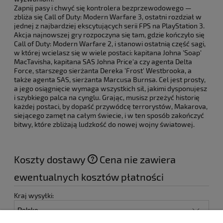
Zapnij pasy i chwyć się kontrolera bezprzewodowego —
zbliża się Call of Duty: Modern Warfare 3, ostatni rozdział w
jednej z najbardziej ekscytujących serii FPS na PlayStation 3.
Akcja najnowszej gry rozpoczyna się tam, gdzie kończyło się
Call of Duty: Modern Warfare 2, i stanowi ostatnią część sagi,
w której wcielasz się w wiele postaci: kapitana Johna 'Soap'
MacTavisha, kapitana SAS Johna Price'a czy agenta Delta
Force, starszego sierżanta Dereka 'Frost' Westbrooka, a
także agenta SAS, sierżanta Marcusa Burnsa. Cel jest prosty,
a jego osiągnięcie wymaga wszystkich sił, jakimi dysponujesz
i szybkiego palca na cynglu. Grając, musisz przeżyć historię
każdej postaci, by dopaść przywódcę terrorystów, Makarova,
siejącego zamęt na całym świecie, i w ten sposób zakończyć
bitwy, które zbliżają ludzkość do nowej wojny światowej.
Koszty dostawy
Cena nie zawiera
ewentualnych kosztów płatności
Kraj wysyłki: