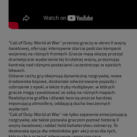
"Call of Duty: World at War" przenosi graczy w okres II wojny
światowej, oferując intensywne starcia podczas kampanii
wojennej na różnych frontach. Gracze mają okazję przeżyć
dramatyczne wydarzenia tej brutalnej wojny, przejmując
kontrolę nad różnymi postaciami i uczestnicząc w epickich
bitwach.
Główne cechy gry obejmują dynamiczną rozgrywkę, nowe
środowiska bojowe, doskonale odwzorowane pojazdy i
uzbrojenie z epoki, a także tryby multiplayer, w których
gracze mogą rywalizować ze sobą na różnych mapach.
Realistyczna grafika i dźwięk tworzą jeszcze bardziej
imponującą atmosferę, oddającą ducha ówczesnych
wydarzeń.
"Call of Duty: World at War" nie tylko zapewnia emocjonującą
rozgrywkę, ale także pozwala graczom poznać historię II
wojny światowej i oddać hołd bohaterstwu żołnierzy. To
doskonała opcja dla miłośników gier akcji oraz dla tych,
którzy chcą przeżyć intensywne i emocjonujące