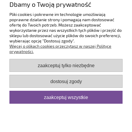
Paczkomat - Inpost
18,00 zł
Dbamy o Twoją prywatność
Kurier DPD
24,99 zł
Pliki cookies i pokrewne im technologie umożliwiają
Odbiór osobisty
(- Odbiór w siedzibie firmy)
0,00 zł
poprawne działanie strony i pomagają nam dostosować
ofertę do Twoich potrzeb. Możesz zaakceptować
wykorzystanie przez nas wszystkich tych plików i przejść do
sklepu lub dostosować użycie plików do swoich preferencji,
wybierając opcję "Dostosuj zgody".
Pomoc
Więcej o plikach cookies przeczytasz w naszej Polityce
prywatności.
Dostawa
zaakceptuj tylko niezbędne
Moje konto
dostosuj zgody
Serwis
zaakceptuj wszystkie
O firmie
pokaż pełną wersję strony
Sklep internetowy Shoper.pl