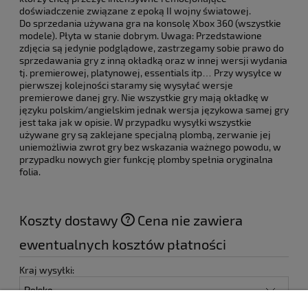
doświadczenie związane z epoką II wojny światowej.
Do sprzedania używana gra na konsolę Xbox 360 (wszystkie
modele). Płyta w stanie dobrym. Uwaga: Przedstawione
zdjęcia są jedynie podglądowe, zastrzegamy sobie prawo do
sprzedawania gry z inną okładką oraz w innej wersji wydania
tj. premierowej, platynowej, essentials itp… Przy wysyłce w
pierwszej kolejności staramy się wysyłać wersje
premierowe danej gry. Nie wszystkie gry mają okładkę w
języku polskim/angielskim jednak wersja językowa samej gry
jest taka jak w opisie. W przypadku wysyłki wszystkie
używane gry są zaklejane specjalną plombą, zerwanie jej
uniemożliwia zwrot gry bez wskazania ważnego powodu, w
przypadku nowych gier funkcję plomby spełnia oryginalna
folia.
Koszty dostawy
Cena nie zawiera
ewentualnych kosztów płatności
Kraj wysyłki: