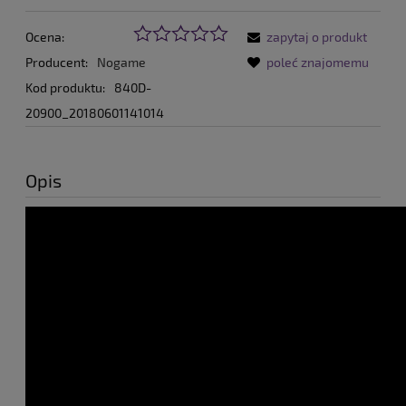
Ocena:
zapytaj o produkt
Producent:
Nogame
poleć znajomemu
Kod produktu:
840D-
20900_20180601141014
Opis