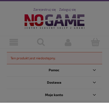
Zarejestruj się
Zaloguj się
Ten produkt jest niedostępny.
Pomoc
Dostawa
Moje konto
Serwis