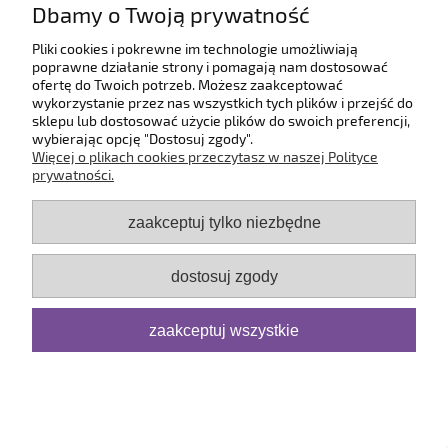
Dbamy o Twoją prywatność
O firmie
Pliki cookies i pokrewne im technologie umożliwiają
poprawne działanie strony i pomagają nam dostosować
ofertę do Twoich potrzeb. Możesz zaakceptować
pokaż pełną wersję strony
wykorzystanie przez nas wszystkich tych plików i przejść do
sklepu lub dostosować użycie plików do swoich preferencji,
Sklep internetowy Shoper.pl
wybierając opcję "Dostosuj zgody".
Więcej o plikach cookies przeczytasz w naszej Polityce
prywatności.
zaakceptuj tylko niezbędne
dostosuj zgody
zaakceptuj wszystkie