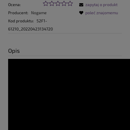
Ocena:
zapytaj o produkt
Producent:
Nogame
poleć znajomemu
Kod produktu:
52F1-
61210_20220423134720
Opis