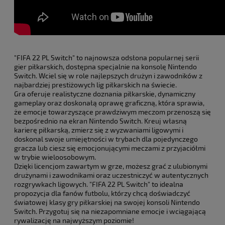
"FIFA 22 PL Switch" to najnowsza odsłona popularnej serii
gier piłkarskich, dostępna specjalnie na konsolę Nintendo
Switch. Wciel się w role najlepszych drużyn i zawodników z
najbardziej prestiżowych lig piłkarskich na świecie.
Gra oferuje realistyczne doznania piłkarskie, dynamiczny
gameplay oraz doskonałą oprawę graficzną, która sprawia,
że emocje towarzyszące prawdziwym meczom przenoszą się
bezpośrednio na ekran Nintendo Switch. Kreuj własną
karierę piłkarską, zmierz się z wyzwaniami ligowymi i
doskonal swoje umiejętności w trybach dla pojedynczego
gracza lub ciesz się emocjonującymi meczami z przyjaciółmi
w trybie wieloosobowym.
Dzięki licencjom zawartym w grze, możesz grać z ulubionymi
drużynami i zawodnikami oraz uczestniczyć w autentycznych
rozgrywkach ligowych. "FIFA 22 PL Switch" to idealna
propozycja dla fanów futbolu, którzy chcą doświadczyć
światowej klasy gry piłkarskiej na swojej konsoli Nintendo
Switch. Przygotuj się na niezapomniane emocje i wciągającą
rywalizację na najwyższym poziomie!