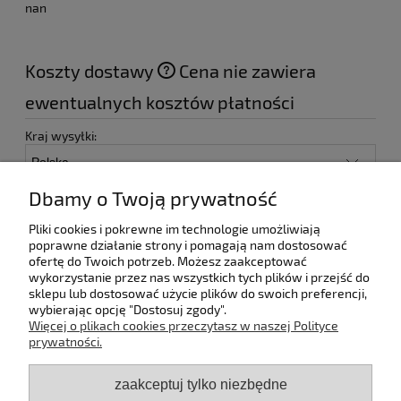
nan
Koszty dostawy
Cena nie zawiera
ewentualnych kosztów płatności
Kraj wysyłki:
Paczkomat - Inpost
18,00 zł
Dbamy o Twoją prywatność
Kurier DPD
24,99 zł
Pliki cookies i pokrewne im technologie umożliwiają
Odbiór osobisty
(- Odbiór w siedzibie firmy)
0,00 zł
poprawne działanie strony i pomagają nam dostosować
ofertę do Twoich potrzeb. Możesz zaakceptować
wykorzystanie przez nas wszystkich tych plików i przejść do
sklepu lub dostosować użycie plików do swoich preferencji,
wybierając opcję "Dostosuj zgody".
Pomoc
Więcej o plikach cookies przeczytasz w naszej Polityce
prywatności.
Dostawa
zaakceptuj tylko niezbędne