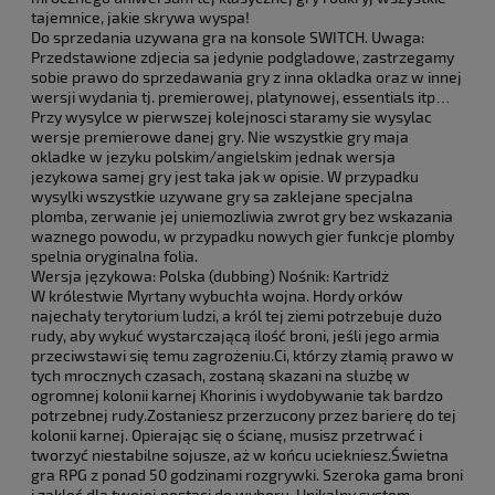
tajemnice, jakie skrywa wyspa!
Do sprzedania uzywana gra na konsole SWITCH. Uwaga:
Przedstawione zdjecia sa jedynie podgladowe, zastrzegamy
sobie prawo do sprzedawania gry z inna okladka oraz w innej
wersji wydania tj. premierowej, platynowej, essentials itp…
Przy wysylce w pierwszej kolejnosci staramy sie wysylac
wersje premierowe danej gry. Nie wszystkie gry maja
okladke w jezyku polskim/angielskim jednak wersja
jezykowa samej gry jest taka jak w opisie. W przypadku
wysylki wszystkie uzywane gry sa zaklejane specjalna
plomba, zerwanie jej uniemozliwia zwrot gry bez wskazania
waznego powodu, w przypadku nowych gier funkcje plomby
spelnia oryginalna folia.
Wersja językowa: Polska (dubbing) Nośnik: Kartridż
W królestwie Myrtany wybuchła wojna. Hordy orków
najechały terytorium ludzi, a król tej ziemi potrzebuje dużo
rudy, aby wykuć wystarczającą ilość broni, jeśli jego armia
przeciwstawi się temu zagrożeniu.Ci, którzy złamią prawo w
tych mrocznych czasach, zostaną skazani na służbę w
ogromnej kolonii karnej Khorinis i wydobywanie tak bardzo
potrzebnej rudy.Zostaniesz przerzucony przez barierę do tej
kolonii karnej. Opierając się o ścianę, musisz przetrwać i
tworzyć niestabilne sojusze, aż w końcu uciekniesz.Świetna
gra RPG z ponad 50 godzinami rozgrywki. Szeroka gama broni
i zaklęć dla twojej postaci do wyboru. Unikalny system