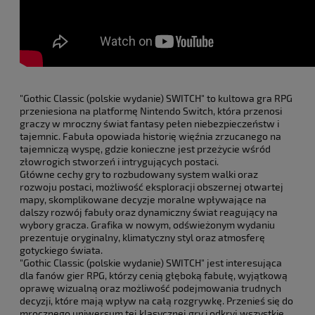
"Gothic Classic (polskie wydanie) SWITCH" to kultowa gra RPG
przeniesiona na platformę Nintendo Switch, która przenosi
graczy w mroczny świat fantasy pełen niebezpieczeństw i
tajemnic. Fabuła opowiada historię więźnia zrzucanego na
tajemniczą wyspę, gdzie konieczne jest przeżycie wśród
złowrogich stworzeń i intrygujących postaci.
Główne cechy gry to rozbudowany system walki oraz
rozwoju postaci, możliwość eksploracji obszernej otwartej
mapy, skomplikowane decyzje moralne wpływające na
dalszy rozwój fabuły oraz dynamiczny świat reagujący na
wybory gracza. Grafika w nowym, odświeżonym wydaniu
prezentuje oryginalny, klimatyczny styl oraz atmosferę
gotyckiego świata.
"Gothic Classic (polskie wydanie) SWITCH" jest interesująca
dla fanów gier RPG, którzy cenią głęboką fabułę, wyjątkową
oprawę wizualną oraz możliwość podejmowania trudnych
decyzji, które mają wpływ na całą rozgrywkę. Przenieś się do
mrocznego uniwersum tej klasycznej gry i odkryj wszystkie