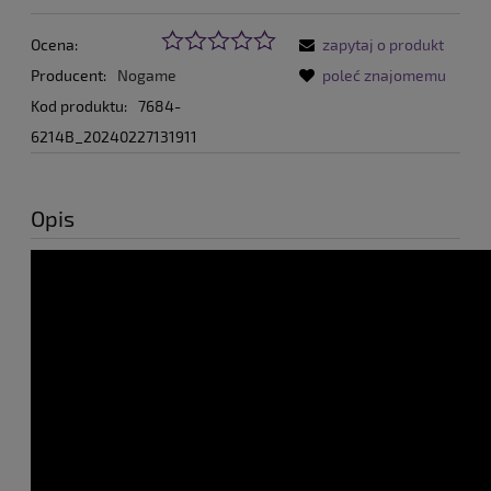
Ocena:
zapytaj o produkt
Producent:
Nogame
poleć znajomemu
Kod produktu:
7684-
6214B_20240227131911
Opis