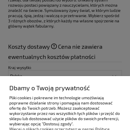
rozwoju postaci powiązany z nauczycielami, których można
znaleźć na świecie. Symulowany żywy świat, w którym ludzie
pracują, śpią, jedzą i walczą o przetrwanie. Wybierz spośród
3 różnych obozów, z których każdy ma własne spojrzenie na
główny wątek fabularny.
Koszty dostawy
Cena nie zawiera
ewentualnych kosztów płatności
Kraj wysyłki:
Paczkomat - Inpost
18,00 zł
Dbamy o Twoją prywatność
Kurier DPD
24,99 zł
Pliki cookies i pokrewne im technologie umożliwiają
Odbiór osobisty
(- Odbiór w siedzibie firmy)
0,00 zł
poprawne działanie strony i pomagają nam dostosować
ofertę do Twoich potrzeb. Możesz zaakceptować
wykorzystanie przez nas wszystkich tych plików i przejść do
sklepu lub dostosować użycie plików do swoich preferencji,
wybierając opcję "Dostosuj zgody".
Pomoc
Więcej o plikach cookies przeczytasz w naszej Polityce