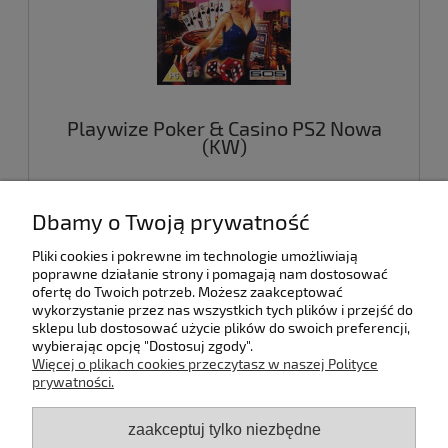
Playwize Poker & Casino PS2 Nowa
(KW)
29,00 zł
Dbamy o Twoją prywatność
Pliki cookies i pokrewne im technologie umożliwiają
do koszyka
poprawne działanie strony i pomagają nam dostosować
ofertę do Twoich potrzeb. Możesz zaakceptować
wykorzystanie przez nas wszystkich tych plików i przejść do
sklepu lub dostosować użycie plików do swoich preferencji,
wybierając opcję "Dostosuj zgody".
Pomoc
Więcej o plikach cookies przeczytasz w naszej Polityce
prywatności.
Dostawa
zaakceptuj tylko niezbędne