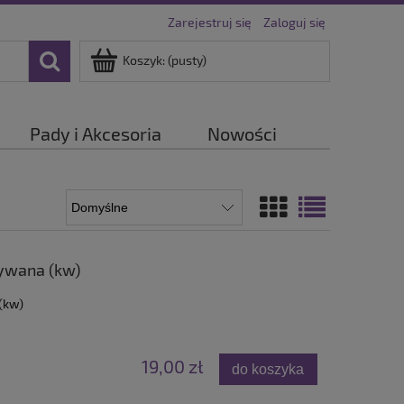
Zarejestruj się
Zaloguj się
Koszyk:
(pusty)
Pady i Akcesoria
Nowości
żywana (kw)
(kw)
19,00 zł
do koszyka