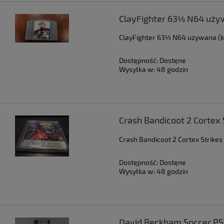
ClayFighter 63⅓ N64 uży
ClayFighter 63⅓ N64 używana (
Dostępność:
Dostęne
Wysyłka w:
48 godzin
Crash Bandicoot 2 Cortex
Crash Bandicoot 2 Cortex Strike
Dostępność:
Dostęne
Wysyłka w:
48 godzin
David Beckham Soccer PS