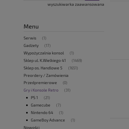
wyszukiwarka zaawansowana
Menu
Serwis
(1)
Gadżety
(17)
Wypożyczalnia konsol
(1)
Sklep ul. K.Wielkiego 41
(1469)
Sklep os. Handlowe 5
(1651)
Preordery / Zamówienia
Przedpremierowe
(0)
Gry i Konsole Retro
(31)
PS 1
(21)
Gamecube
(7)
Nintendo 64
(1)
GameBoy Advance
(1)
Nowości