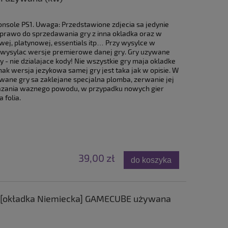
nsole PS1. Uwaga: Przedstawione zdjecia sa jedynie
prawo do sprzedawania gry z inna okladka oraz w
owej, platynowej, essentials itp… Przy wysylce w
e wysylac wersje premierowe danej gry. Gry uzywane
- nie dzialajace kody! Nie wszystkie gry maja okladke
ak wersja jezykowa samej gry jest taka jak w opisie. W
wane gry sa zaklejane specjalna plomba, zerwanie jej
kazania waznego powodu, w przypadku nowych gier
 folia.
39,00 zł
do koszyka
 [okładka Niemiecka] GAMECUBE używana