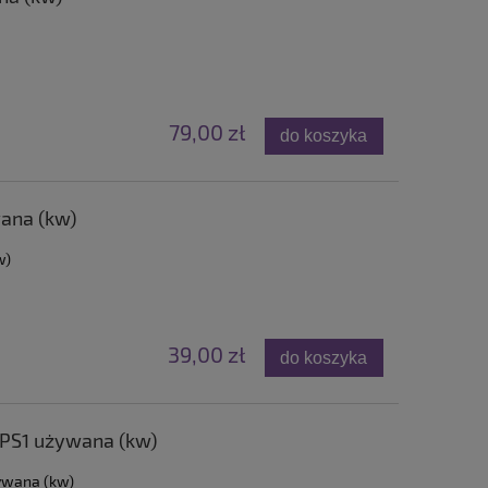
79,00 zł
do koszyka
ana (kw)
w)
39,00 zł
do koszyka
 PS1 używana (kw)
ywana (kw)