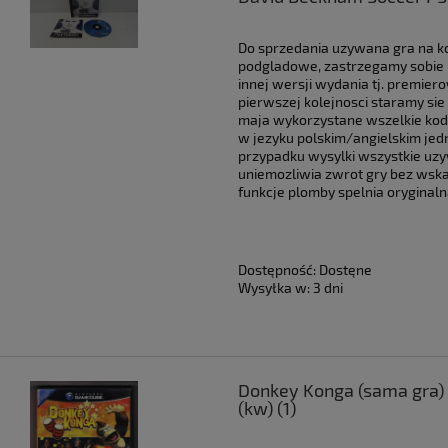
Do sprzedania uzywana gra na ko
podgladowe, zastrzegamy sobie 
innej wersji wydania tj. premier
pierwszej kolejnosci staramy si
maja wykorzystane wszelkie kody 
w jezyku polskim/angielskim jedn
przypadku wysylki wszystkie uzy
uniemozliwia zwrot gry bez ws
funkcje plomby spelnia oryginalna
Dostępność:
Dostęne
Wysyłka w:
3 dni
Donkey Konga (sama gra)
(kw) (1)