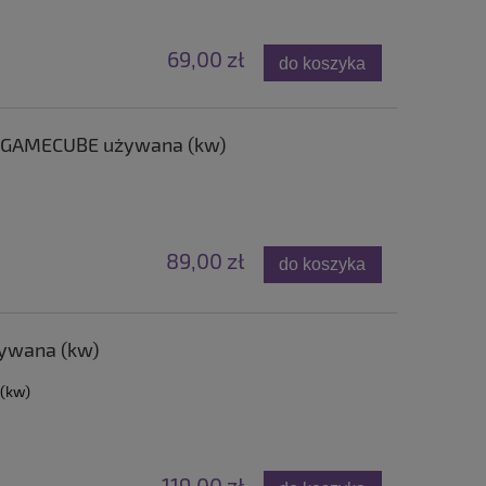
69,00 zł
do koszyka
) GAMECUBE używana (kw)
89,00 zł
do koszyka
żywana (kw)
 (kw)
119,00 zł