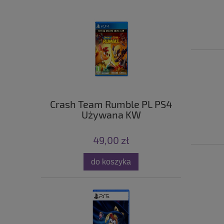
Crash Team Rumble PL PS4
Używana KW
49,00 zł
do koszyka