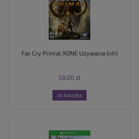
Far Cry Primal XONE Używana (nh)
59,00 zł
do koszyka