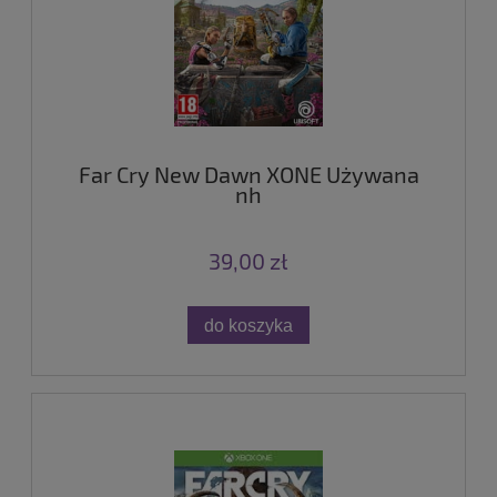
Far Cry New Dawn XONE Używana
nh
39,00 zł
do koszyka