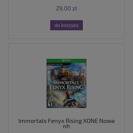
29,00 zł
do koszyka
Immortals Fenyx Rising XONE Nowa
nh