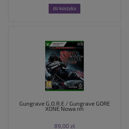
do koszyka
Gungrave G.O.R.E / Gungrave GORE
XONE Nowa nh
89,00 zł