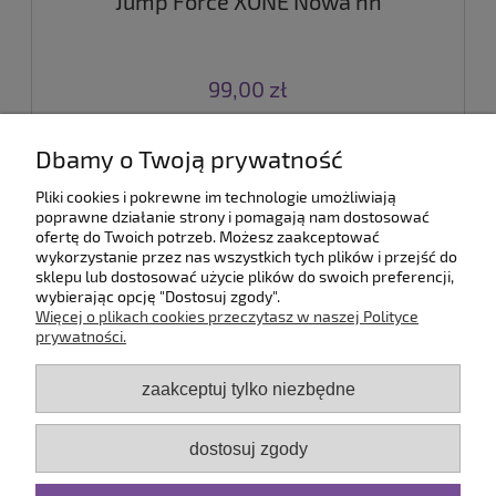
Jump Force XONE Nowa nh
99,00 zł
do koszyka
Dbamy o Twoją prywatność
Pliki cookies i pokrewne im technologie umożliwiają
poprawne działanie strony i pomagają nam dostosować
«
1
2
3
4
5
6
...
9
»
ofertę do Twoich potrzeb. Możesz zaakceptować
wykorzystanie przez nas wszystkich tych plików i przejść do
sklepu lub dostosować użycie plików do swoich preferencji,
wybierając opcję "Dostosuj zgody".
Pomoc
Więcej o plikach cookies przeczytasz w naszej Polityce
prywatności.
Dostawa
zaakceptuj tylko niezbędne
Moje konto
dostosuj zgody
Serwis