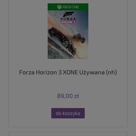
Forza Horizon 3 XONE Używana (nh)
89,00 zł
do koszyka