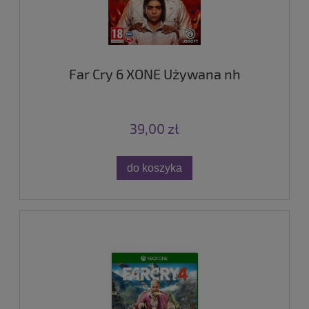
Far Cry 6 XONE Używana nh
39,00 zł
do koszyka