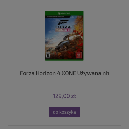
Forza Horizon 4 XONE Używana nh
129,00 zł
do koszyka