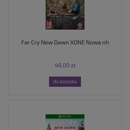
Far Cry New Dawn XONE Nowa nh
49,00 zł
do koszyka