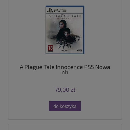
A Plague Tale Innocence PS5 Nowa
nh
79,00 zł
do koszyka