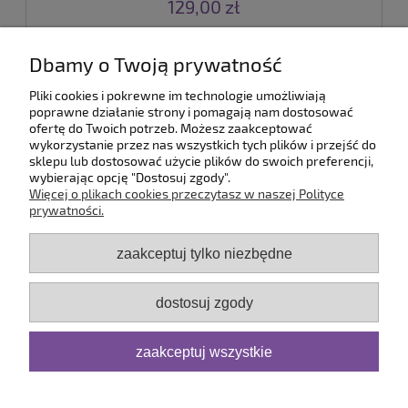
129,00 zł
do koszyka
Dbamy o Twoją prywatność
Pliki cookies i pokrewne im technologie umożliwiają
poprawne działanie strony i pomagają nam dostosować
ofertę do Twoich potrzeb. Możesz zaakceptować
«
1
2
3
4
5
...
101
»
wykorzystanie przez nas wszystkich tych plików i przejść do
sklepu lub dostosować użycie plików do swoich preferencji,
wybierając opcję "Dostosuj zgody".
Pomoc
Więcej o plikach cookies przeczytasz w naszej Polityce
prywatności.
Dostawa
zaakceptuj tylko niezbędne
Moje konto
dostosuj zgody
Serwis
zaakceptuj wszystkie
O firmie