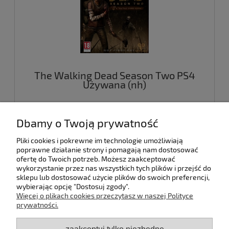
The Walking Dead Season Two PS4
Używana (nh)
49,00 zł
Dbamy o Twoją prywatność
Pliki cookies i pokrewne im technologie umożliwiają
do koszyka
poprawne działanie strony i pomagają nam dostosować
ofertę do Twoich potrzeb. Możesz zaakceptować
wykorzystanie przez nas wszystkich tych plików i przejść do
sklepu lub dostosować użycie plików do swoich preferencji,
wybierając opcję "Dostosuj zgody".
Pomoc
Więcej o plikach cookies przeczytasz w naszej Polityce
prywatności.
Dostawa
zaakceptuj tylko niezbędne