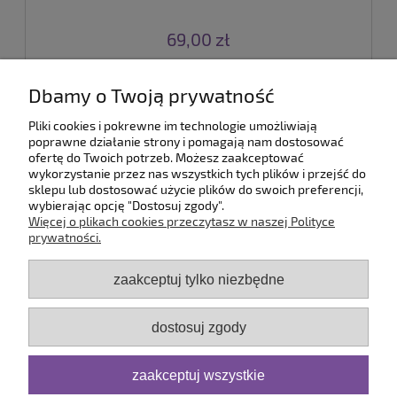
69,00 zł
do koszyka
Dbamy o Twoją prywatność
Pliki cookies i pokrewne im technologie umożliwiają
poprawne działanie strony i pomagają nam dostosować
«
1
2
3
4
5
...
11
»
ofertę do Twoich potrzeb. Możesz zaakceptować
wykorzystanie przez nas wszystkich tych plików i przejść do
sklepu lub dostosować użycie plików do swoich preferencji,
wybierając opcję "Dostosuj zgody".
Pomoc
Więcej o plikach cookies przeczytasz w naszej Polityce
prywatności.
Dostawa
zaakceptuj tylko niezbędne
Moje konto
dostosuj zgody
Serwis
zaakceptuj wszystkie
O firmie