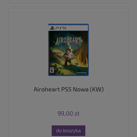
Airoheart PS5 Nowa (KW)
99,00 zł
do koszyka