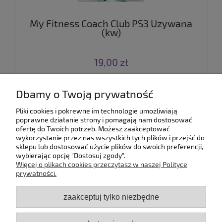
My Fitness Coach Club PS3 Uzywana
(kw)
19,00 zł
do koszyka
Dbamy o Twoją prywatność
Pliki cookies i pokrewne im technologie umożliwiają
poprawne działanie strony i pomagają nam dostosować
«
1
2
3
4
5
»
ofertę do Twoich potrzeb. Możesz zaakceptować
wykorzystanie przez nas wszystkich tych plików i przejść do
sklepu lub dostosować użycie plików do swoich preferencji,
wybierając opcję "Dostosuj zgody".
Pomoc
Więcej o plikach cookies przeczytasz w naszej Polityce
prywatności.
Dostawa
zaakceptuj tylko niezbędne
Moje konto