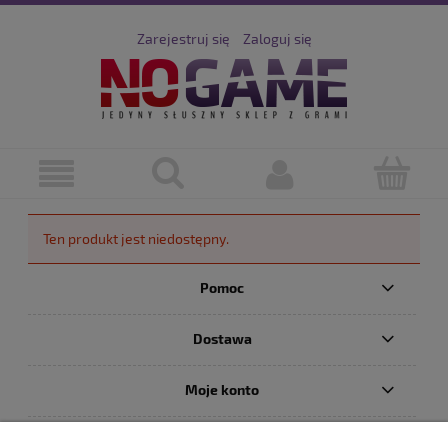
Zarejestruj się
Zaloguj się
Ten produkt jest niedostępny.
Pomoc
Dostawa
Moje konto
Serwis