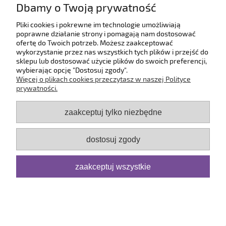
Dbamy o Twoją prywatność
O firmie
Pliki cookies i pokrewne im technologie umożliwiają
poprawne działanie strony i pomagają nam dostosować
ofertę do Twoich potrzeb. Możesz zaakceptować
pokaż pełną wersję strony
wykorzystanie przez nas wszystkich tych plików i przejść do
sklepu lub dostosować użycie plików do swoich preferencji,
Sklep internetowy Shoper.pl
wybierając opcję "Dostosuj zgody".
Więcej o plikach cookies przeczytasz w naszej Polityce
prywatności.
zaakceptuj tylko niezbędne
dostosuj zgody
zaakceptuj wszystkie