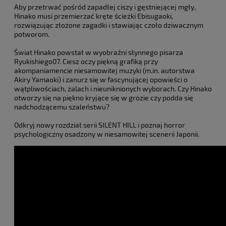
Aby przetrwać pośród zapadłej ciszy i gęstniejącej mgły,
Hinako musi przemierzać kręte ścieżki Ebisugaoki,
rozwiązując złożone zagadki i stawiając czoło dziwacznym
potworom.
Świat Hinako powstał w wyobraźni słynnego pisarza
Ryukishiego07. Ciesz oczy piękną grafiką przy
akompaniamencie niesamowitej muzyki (m.in. autorstwa
Akiry Yamaoki) i zanurz się w fascynującej opowieści o
wątpliwościach, żalach i nieuniknionych wyborach. Czy Hinako
otworzy się na piękno kryjące się w grozie czy podda się
nadchodzącemu szaleństwu?
Odkryj nowy rozdział serii SILENT HILL i poznaj horror
psychologiczny osadzony w niesamowitej scenerii Japonii.