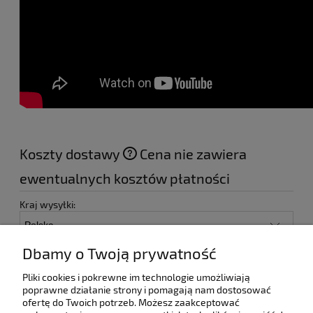
Koszty dostawy
Cena nie zawiera
ewentualnych kosztów płatności
Kraj wysyłki:
Paczkomat - Inpost
18,00 zł
Dbamy o Twoją prywatność
Kurier DPD
24,99 zł
Pliki cookies i pokrewne im technologie umożliwiają
Odbiór osobisty
(- Odbiór w siedzibie firmy)
0,00 zł
poprawne działanie strony i pomagają nam dostosować
ofertę do Twoich potrzeb. Możesz zaakceptować