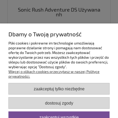
Sonic Rush Adventure DS Używana
nh
69,00 zł
Dbamy o Twoją prywatność
Pliki cookies i pokrewne im technologie umożliwiają
do koszyka
poprawne działanie strony i pomagają nam dostosować
ofertę do Twoich potrzeb. Możesz zaakceptować
wykorzystanie przez nas wszystkich tych plików i przejść do
sklepu lub dostosować użycie plików do swoich preferencji,
wybierając opcję "Dostosuj zgody".
Pomoc
Więcej o plikach cookies przeczytasz w naszej Polityce
prywatności.
Dostawa
zaakceptuj tylko niezbędne
Moje konto
dostosuj zgody
Serwis
zaakceptuj wszystkie