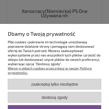
Xenocracy(Niemiecka) PS One
Używana nh
39,00 zł
Dbamy o Twoją prywatność
Pliki cookies i pokrewne im technologie umożliwiają
do koszyka
poprawne działanie strony i pomagają nam dostosować
ofertę do Twoich potrzeb. Możesz zaakceptować
wykorzystanie przez nas wszystkich tych plików i przejść do
sklepu lub dostosować użycie plików do swoich preferencji,
wybierając opcję "Dostosuj zgody".
Pomoc
Więcej o plikach cookies przeczytasz w naszej Polityce
prywatności.
Dostawa
zaakceptuj tylko niezbędne
Moje konto
dostosuj zgody
Serwis