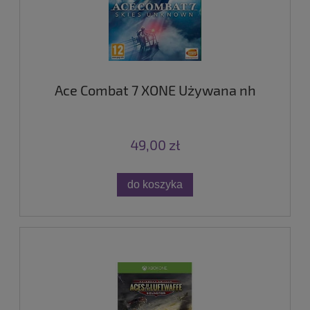
Ace Combat 7 XONE Używana nh
49,00 zł
do koszyka