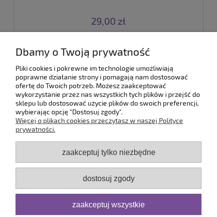
29,00 zł
do koszyka
Dbamy o Twoją prywatność
Pliki cookies i pokrewne im technologie umożliwiają
poprawne działanie strony i pomagają nam dostosować
«
1
2
3
4
5
...
9
»
ofertę do Twoich potrzeb. Możesz zaakceptować
wykorzystanie przez nas wszystkich tych plików i przejść do
sklepu lub dostosować użycie plików do swoich preferencji,
wybierając opcję "Dostosuj zgody".
Pomoc
Więcej o plikach cookies przeczytasz w naszej Polityce
prywatności.
Dostawa
zaakceptuj tylko niezbędne
Moje konto
dostosuj zgody
Serwis
zaakceptuj wszystkie
O firmie